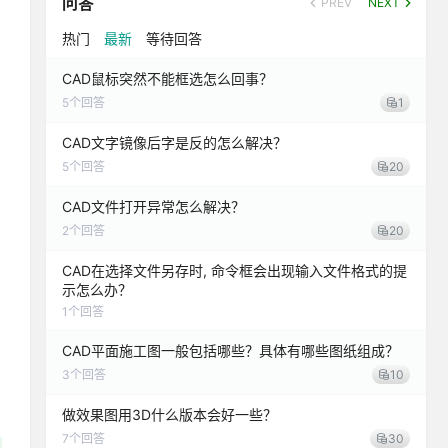
问答
PREV
NEXT
热门
最新
等待回答
CAD鼠标突然不能框选怎么回事？
5
个回答
1
CAD文字镜像后字是反的怎么解决？
5
个回答
20
CAD文件打开异常怎么解决？
2
个回答
20
CAD在选择文件另存时, 命令框会出现输入文件格式的提
示怎么办？
1
个回答
CAD平面施工图一般包括哪些？具体有哪些图纸组成？
3
个回答
10
做效果图用3D什么版本会好一些？
7
个回答
30