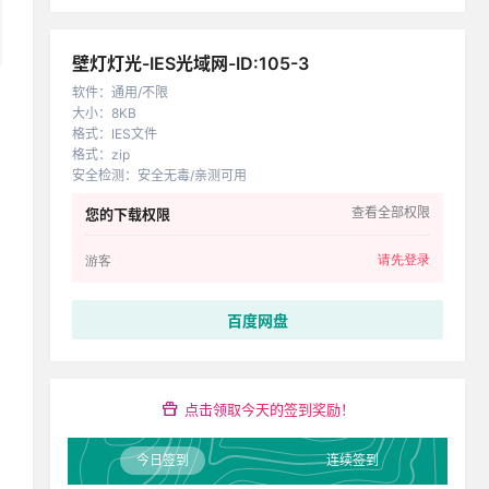
壁灯灯光-IES光域网-ID:105-3
软件
：
通用/不限
大小
：
8KB
格式
：
IES文件
格式
：
zip
安全检测
：
安全无毒/亲测可用
查看全部权限
您的下载权限
请先登录
游客
百度网盘
点击领取今天的签到奖励！
今日签到
连续签到