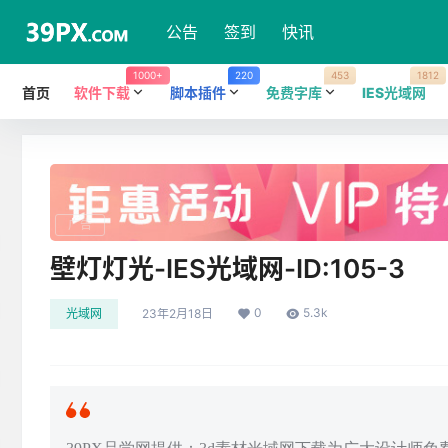
公告
签到
快讯
1000+
220
453
1812
首页
软件下载
脚本插件
免费字库
IES光域网
广告
壁灯灯光-IES光域网-ID:105-3
0
5.3k
光域网
23年2月18日