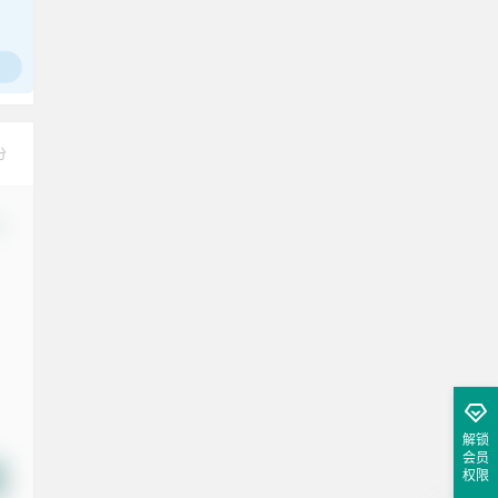
腰也不酸了！
工作也轻松了！
分
改
解锁
会员
权限