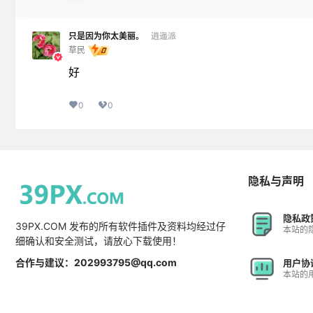
只是因为你太美丽。
逍遥派
草民
好
0
0
隐私与声明
隐私政
39PX.COM 发布的所有软件插件及资料均经过仔
本站的
细确认和安全测试，请放心下载使用！
合作与建议：202993795@qq.com
用户协
本站的