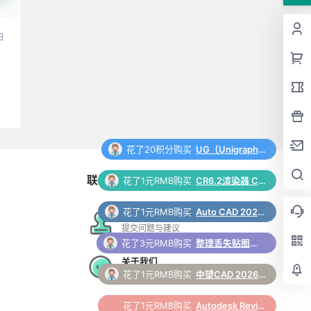
日
花了1元RMB购买
CR6.2渲染器 Corona 6.2 for 3ds Max（2014-2022）中/英文版下载和安装教程
联系与合作
花了1元RMB购买
Auto CAD 2024 中文64位破解版+安装教程+Win8/10/11版下载
花了3元RMB购买
整理丢失贴图脚本 3Dmax脚本下载
在线工单
提交问题与建议
花了1元RMB购买
中望CAD 2026 软件安装包下载和安装教程
关于我们
更多支持与合作
花了1元RMB购买
Autodesk Revit 2025正式版下载(破解版+注册机)含安装教程
花了1元RMB购买
DirectX Repair v4.3.0.20888 全能系统运行库修复工具