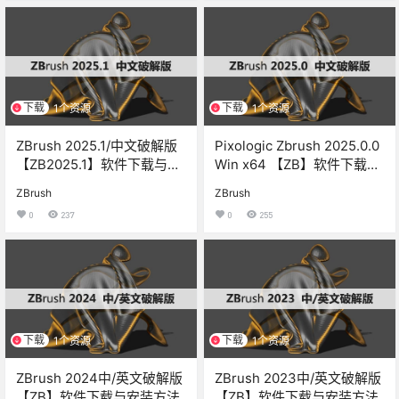
下载
下载
1个资源
1个资源
ZBrush 2025.1/中文破解版
Pixologic Zbrush 2025.0.0
【ZB2025.1】软件下载与安
Win x64 【ZB】软件下载与
装方法
安装方法
ZBrush
ZBrush
0
237
0
255
下载
下载
1个资源
1个资源
ZBrush 2024中/英文破解版
ZBrush 2023中/英文破解版
【ZB】软件下载与安装方法
【ZB】软件下载与安装方法