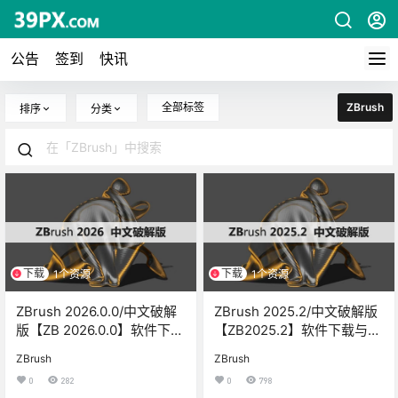
公告
签到
快讯
全部标签
ZBrush
排序
分类
下载
下载
1个资源
1个资源
ZBrush 2026.0.0/中文破解
ZBrush 2025.2/中文破解版
版【ZB 2026.0.0】软件下载
【ZB2025.2】软件下载与安
与安装方法
装方法
ZBrush
ZBrush
0
282
0
798