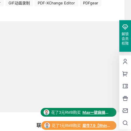
r
GIF动画录制
PDF-XChange Editor
PDFgear
解锁
会员
权限
花了3元RMB购买
Max一键麻绳脚本插件
联系与合作
花了1元RMB购买
犀牛7.9【Rhino7.9破解版】中文破解版下载和安装教程