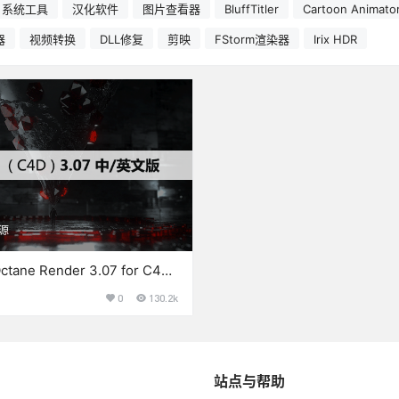
系统工具
汉化软件
图片查看器
BluffTitler
Cartoon Animato
器
视频转换
DLL修复
剪映
FStorm渲染器
Irix HDR
源
ane Render 3.07 for C4D
下载和安装教程
0
130.2k
站点与帮助