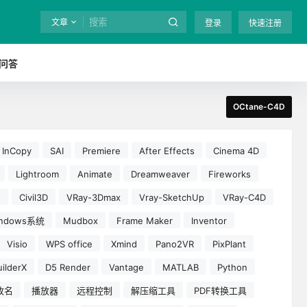
文章
登录
快速注册
问答
OCtane-C4D
InCopy
SAI
Premiere
After Effects
Cinema 4D
Lightroom
Animate
Dreamweaver
Fireworks
e
Civil3D
VRay-3Dmax
Vray-SketchUp
VRay-C4D
indows系统
Mudbox
Frame Maker
Inventor
Visio
WPS office
Xmind
Pano2VR
PixPlant
ilderX
D5 Render
Vantage
MATLAB
Python
改名
播放器
远程控制
解压缩工具
PDF转换工具