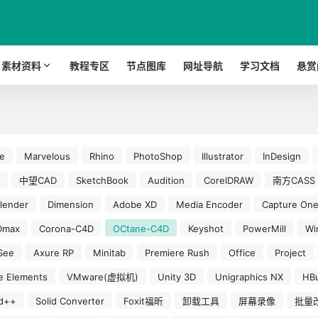
素材资料
教程专区
节点图库
网址导航
学习文档
悬赏
e
Marvelous
Rhino
PhotoShop
Illustrator
InDesign
中望CAD
SketchBook
Audition
CorelDRAW
南方CASS
lender
Dimension
Adobe XD
Media Encoder
Capture On
Dmax
Corona-C4D
OCtane-C4D
Keyshot
PowerMill
W
See
Axure RP
Minitab
Premiere Rush
Office
Project
e Elements
VMware(虚拟机)
Unity 3D
Unigraphics NX
HBu
d++
Solid Converter
Foxit福昕
卸载工具
屏幕录像
批量