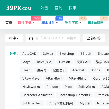
公告
签到
快讯
1000+
220
453
1812
首页
软件下载
脚本插件
免费字库
IES光域网
全部标签
排序
分类：
AutoCAD
3dMax
Sketchup
ZBrush
Enscap
Maya
Revit(BIM)
Lumion
天正CAD
浩辰CAD
Flash
达芬奇
亿图图示
Acrobat
Bridge
B
VRay-Maya
VRay-Revit
VRay-Rhino
Corona-3
Navisworks
Prelude
Proe
SolidWorks
ACD
Character Animator
Photoshop Elements
Premier
Sublime Text
CopyT(文献翻译)
MySQL
Notepa