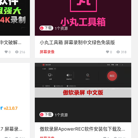
下载
1个资源
.0中文破解单
小丸工具箱 屏幕录制中文绿色免装版
0
216
屏幕录像
0
318
下载
1个资源
1.0.7 屏幕录制
傲软录屏ApowerREC软件安装包下载及安
装教程