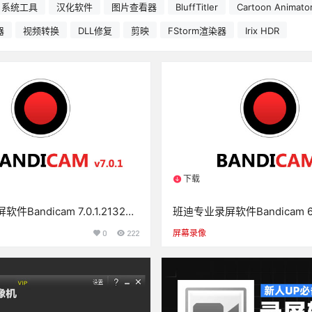
系统工具
汉化软件
图片查看器
BluffTitler
Cartoon Animato
器
视频转换
DLL修复
剪映
FStorm渲染器
Irix HDR
下载
源
1个资源
Bandicam 7.0.1.2132中
班迪专业录屏软件Bandicam 6.2
版
绿色便携VIP授权版
0
222
屏幕录像