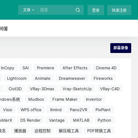
文章
登录
快速注册
问答
屏幕录像
InCopy
SAI
Premiere
After Effects
Cinema 4D
Lightroom
Animate
Dreamweaver
Fireworks
e
Civil3D
VRay-3Dmax
Vray-SketchUp
VRay-C4D
indows系统
Mudbox
Frame Maker
Inventor
Visio
WPS office
Xmind
Pano2VR
PixPlant
ilderX
D5 Render
Vantage
MATLAB
Python
改名
播放器
远程控制
解压缩工具
PDF转换工具