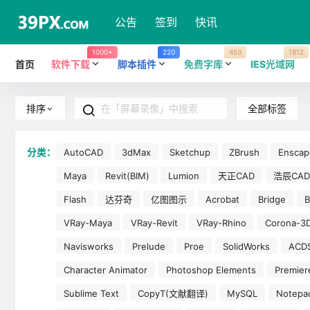
公告
签到
快讯
1000+
220
453
1812
首页
软件下载
脚本插件
免费字库
IES光域网
全部标签
排序
分类：
AutoCAD
3dMax
Sketchup
ZBrush
Enscap
Maya
Revit(BIM)
Lumion
天正CAD
浩辰CAD
Flash
达芬奇
亿图图示
Acrobat
Bridge
B
VRay-Maya
VRay-Revit
VRay-Rhino
Corona-3
Navisworks
Prelude
Proe
SolidWorks
ACD
Character Animator
Photoshop Elements
Premier
Sublime Text
CopyT(文献翻译)
MySQL
Notepa