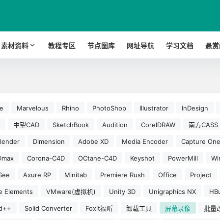
素材资料
教程专区
节点图库
网址导航
学习文档
悬赏
e
Marvelous
Rhino
PhotoShop
Illustrator
InDesign
中望CAD
SketchBook
Audition
CorelDRAW
南方CASS
lender
Dimension
Adobe XD
Media Encoder
Capture On
Dmax
Corona-C4D
OCtane-C4D
Keyshot
PowerMill
W
See
Axure RP
Minitab
Premiere Rush
Office
Project
e Elements
VMware(虚拟机)
Unity 3D
Unigraphics NX
HBu
d++
Solid Converter
Foxit福昕
卸载工具
屏幕录像
批量