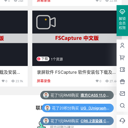
0
246
屏幕录像
0
22.6k
解锁
会员
权限
下载
1个资源
下载及安装教
录屏软件 FSCapture 软件安装包下载及安
装教程
0
23.9k
屏幕录像
0
27.4k
花了1元RMB购买
南方CASS 11.0 软件安装包下载和安装教程
联系与合作
花了20积分购买
UG（Unigraphics NX）12.0 安装包下载及安装教程
花了1元RMB购买
CR6.2渲染器 Corona 6.2 for 3ds Max（2014-2022）中/英文版下载和安装教程
在线工单
提交问题与建议