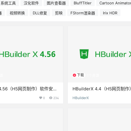
系统工具
汉化软件
图片查看器
BluffTitler
Cartoon Animato
器
视频转换
DLL修复
剪映
FStorm渲染器
Irix HDR
下载
源
1个资源
rX 4.56（H5网页制作）软件安装
HBuilderX 4.4（H5网页
装教程
包下载和安装教程
0
234
HBuilderX