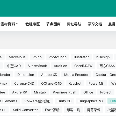
素材资料
教程专区
节点图库
网址导航
学习文档
悬赏
e
Marvelous
Rhino
PhotoShop
Illustrator
InDesign
中望CAD
SketchBook
Audition
CorelDRAW
南方CASS
lender
Dimension
Adobe XD
Media Encoder
Capture On
Dmax
Corona-C4D
OCtane-C4D
Keyshot
PowerMill
W
See
Axure RP
Minitab
Premiere Rush
Office
Project
e Elements
VMware(虚拟机)
Unity 3D
Unigraphics NX
HBu
d++
Solid Converter
Foxit福昕
卸载工具
屏幕录像
批量