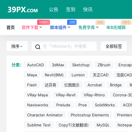
公告
签到
快讯
1000+
220
453
1812
首页
软件下载
脚本插件
免费字库
IES光域网
全部标签
排序
分类：
AutoCAD
3dMax
Sketchup
ZBrush
Enscap
Maya
Revit(BIM)
Lumion
天正CAD
浩辰CAD
Flash
达芬奇
亿图图示
Acrobat
Bridge
B
VRay-Maya
VRay-Revit
VRay-Rhino
Corona-3
Navisworks
Prelude
Proe
SolidWorks
ACD
Character Animator
Photoshop Elements
Premier
Sublime Text
CopyT(文献翻译)
MySQL
Notepa