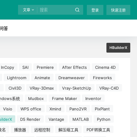
文章
登录
快速注册
问答
HBuilderX
InCopy
SAI
Premiere
After Effects
Cinema 4D
Lightroom
Animate
Dreamweaver
Fireworks
e
Civil3D
VRay-3Dmax
Vray-SketchUp
VRay-C4D
indows系统
Mudbox
Frame Maker
Inventor
Visio
WPS office
Xmind
Pano2VR
PixPlant
ilderX
D5 Render
Vantage
MATLAB
Python
改名
播放器
远程控制
解压缩工具
PDF转换工具