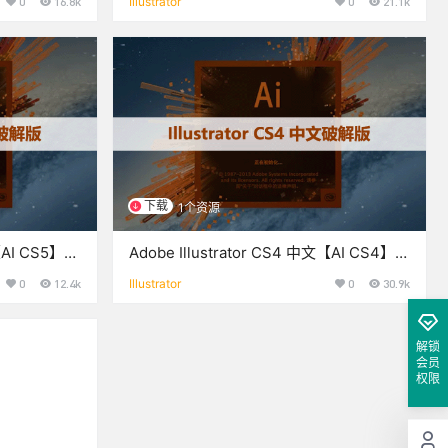
0
16.8k
Illustrator
0
21.1k
下载
1个资源
文【AI CS5】破
Adobe Illustrator CS4 中文【AI CS4】破
解版下载与安装方法
0
12.4k
Illustrator
0
30.9k
解锁
会员
权限