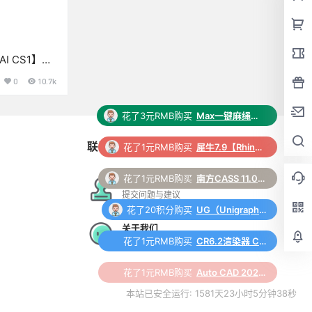
【AI CS1】破
0
10.7k
花了3元RMB购买
Max一键麻绳脚本插件
联系与合作
花了1元RMB购买
犀牛7.9【Rhino7.9破解版】中文破解版下载和安装教程
花了1元RMB购买
南方CASS 11.0 软件安装包下载和安装教程
在线工单
提交问题与建议
花了20积分购买
UG（Unigraphics NX）12.0 安装包下载及安装教程
关于我们
更多支持与合作
花了1元RMB购买
CR6.2渲染器 Corona 6.2 for 3ds Max（2014-2022）中/英文版下载和安装教程
花了1元RMB购买
Auto CAD 2024 中文64位破解版+安装教程+Win8/10/11版下载
本站已安全运行: 1581天23小时5分钟38秒
花了3元RMB购买
整理丢失贴图脚本 3Dmax脚本下载