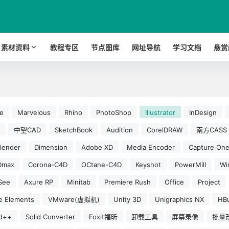
素材资料
教程专区
节点图库
网址导航
学习文档
悬赏
e
Marvelous
Rhino
PhotoShop
Illustrator
InDesign
中望CAD
SketchBook
Audition
CorelDRAW
南方CASS
lender
Dimension
Adobe XD
Media Encoder
Capture On
Dmax
Corona-C4D
OCtane-C4D
Keyshot
PowerMill
W
See
Axure RP
Minitab
Premiere Rush
Office
Project
e Elements
VMware(虚拟机)
Unity 3D
Unigraphics NX
HBu
d++
Solid Converter
Foxit福昕
卸载工具
屏幕录像
批量