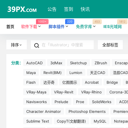
公告
签到
快讯
1000+
220
453
1812
首页
软件下载
脚本插件
免费字库
IES光域网
全部标签
排序
分类：
AutoCAD
3dMax
Sketchup
ZBrush
Enscap
Maya
Revit(BIM)
Lumion
天正CAD
浩辰CAD
Flash
达芬奇
亿图图示
Acrobat
Bridge
B
VRay-Maya
VRay-Revit
VRay-Rhino
Corona-3
Navisworks
Prelude
Proe
SolidWorks
ACD
Character Animator
Photoshop Elements
Premier
Sublime Text
CopyT(文献翻译)
MySQL
Notepa