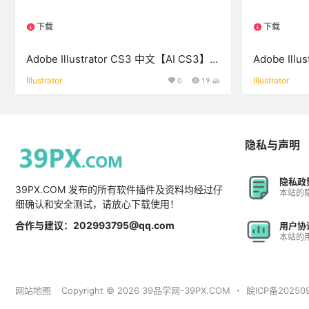
下载
下载
1个资源
1个资
Adobe Illustrator CS3 中文【AI CS3】破
Adobe Ill
解版下载与安装方法
解版下载与
Illustrator
0
19.4k
Illustrator
隐私与声明
隐私政
39PX.COM 发布的所有软件插件及资料均经过仔
本站的
细确认和安全测试，请放心下载使用！
合作与建议：202993795@qq.com
用户协
本站的
网站地图
Copyright © 2026
39品学网-39PX.COM
・
皖ICP备20250