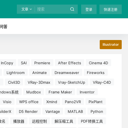
文章
登录
快速注册
问答
Illustrator
InCopy
SAI
Premiere
After Effects
Cinema 4D
Lightroom
Animate
Dreamweaver
Fireworks
e
Civil3D
VRay-3Dmax
Vray-SketchUp
VRay-C4D
indows系统
Mudbox
Frame Maker
Inventor
Visio
WPS office
Xmind
Pano2VR
PixPlant
ilderX
D5 Render
Vantage
MATLAB
Python
改名
播放器
远程控制
解压缩工具
PDF转换工具