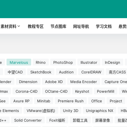
素材资料
教程专区
节点图库
网址导航
学习文档
悬赏
e
Marvelous
Rhino
PhotoShop
Illustrator
InDesign
中望CAD
SketchBook
Audition
CorelDRAW
南方CASS
lender
Dimension
Adobe XD
Media Encoder
Capture On
Dmax
Corona-C4D
OCtane-C4D
Keyshot
PowerMill
W
See
Axure RP
Minitab
Premiere Rush
Office
Project
e Elements
VMware(虚拟机)
Unity 3D
Unigraphics NX
HBu
d++
Solid Converter
Foxit福昕
卸载工具
屏幕录像
批量