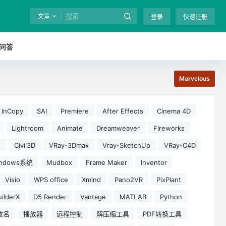
文章
登录
快速注册
问答
Marvelous
InCopy
SAI
Premiere
After Effects
Cinema 4D
Lightroom
Animate
Dreamweaver
Fireworks
e
Civil3D
VRay-3Dmax
Vray-SketchUp
VRay-C4D
indows系统
Mudbox
Frame Maker
Inventor
Visio
WPS office
Xmind
Pano2VR
PixPlant
ilderX
D5 Render
Vantage
MATLAB
Python
改名
播放器
远程控制
解压缩工具
PDF转换工具