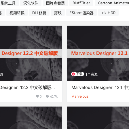
系统工具
汉化软件
图片查看器
BluffTitler
Cartoon Animato
器
视频转换
DLL修复
剪映
FStorm渲染器
Irix HDR
下载
源
1个资源
s Designer 12.2 中文破解版下
Marvelous Designer 12.
法
载与安装方法
0
40.7k
Marvelous