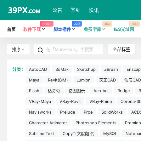
公告
签到
快讯
1000+
220
453
1812
首页
软件下载
脚本插件
免费字库
IES光域网
全部标签
排序
分类：
AutoCAD
3dMax
Sketchup
ZBrush
Enscap
Maya
Revit(BIM)
Lumion
天正CAD
浩辰CAD
Flash
达芬奇
亿图图示
Acrobat
Bridge
B
VRay-Maya
VRay-Revit
VRay-Rhino
Corona-3
Navisworks
Prelude
Proe
SolidWorks
ACD
Character Animator
Photoshop Elements
Premier
Sublime Text
CopyT(文献翻译)
MySQL
Notepa