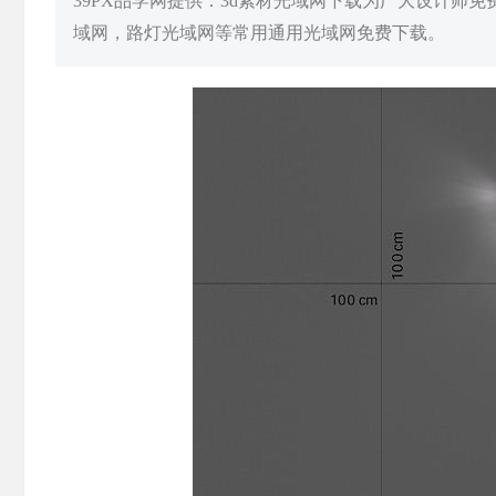
39PX品学网提供：3d素材光域网下载为广大设计师
域网，路灯光域网等常用通用光域网免费下载。