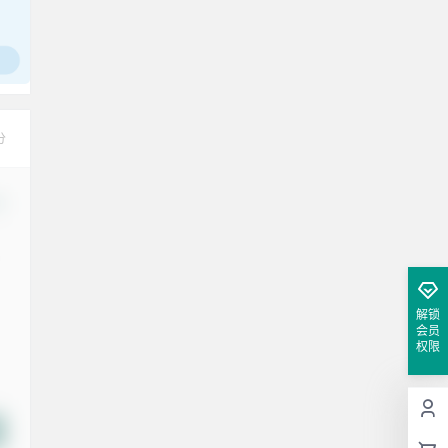
分
改
解锁
会员
权限