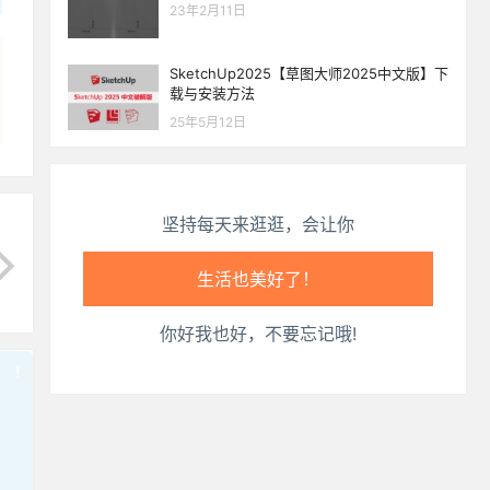
生活也美好了！
23年2月11日
心情也舒畅了！
SketchUp2025【草图大师2025中文版】下
载与安装方法
走路也有劲了！
25年5月12日
腿也不痛了！
坚持每天来逛逛，会让你
腰也不酸了！
工作也轻松了！
你好我也好，不要忘记哦!
!
也想出现在这里？
联系我们
吧