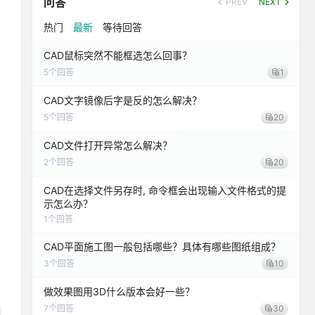
问答
PREV
NEXT
热门
最新
等待回答
CAD鼠标突然不能框选怎么回事？
5
个回答
1
CAD文字镜像后字是反的怎么解决？
5
个回答
20
CAD文件打开异常怎么解决？
2
个回答
20
CAD在选择文件另存时, 命令框会出现输入文件格式的提
示怎么办？
1
个回答
CAD平面施工图一般包括哪些？具体有哪些图纸组成？
3
个回答
10
做效果图用3D什么版本会好一些？
7
个回答
30