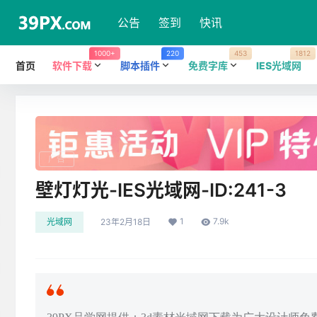
公告
签到
快讯
1000+
220
453
1812
首页
软件下载
脚本插件
免费字库
IES光域网
广告
壁灯灯光-IES光域网-ID:241-3
1
7.9k
光域网
23年2月18日