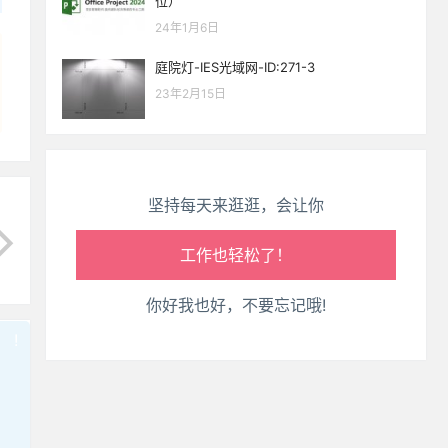
位）
生活也美好了！
24年1月6日
心情也舒畅了！
庭院灯-IES光域网-ID:271-3
23年2月15日
走路也有劲了！
腿也不痛了！
坚持每天来逛逛，会让你
腰也不酸了！
工作也轻松了！
你好我也好，不要忘记哦!
!
也想出现在这里？
联系我们
吧