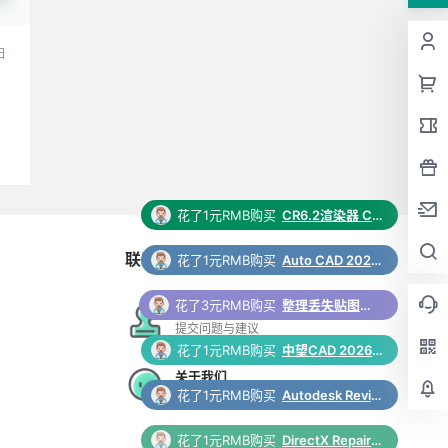
日
花了1元RMB购买
Auto CAD 2024 中文64位破解版+安装教程+Win8/10/11版下载
联系与合作
花了3元RMB购买
整理丢失贴图脚本 3Dmax脚本下载
花了1元RMB购买
中望CAD 2026 软件安装包下载和安装教程
在线工单
提交问题与建议
花了1元RMB购买
Autodesk Revit 2025正式版下载(破解版+注册机)含安装教程
关于我们
更多支持与合作
花了1元RMB购买
DirectX Repair v4.3.0.20888 全能系统运行库修复工具
花了10积分购买
演示夏行楷