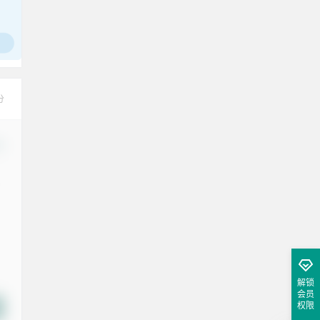
分
改
解锁
会员
权限