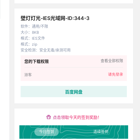
壁灯灯光-IES光域网-ID:344-3
软件
：
通用/不限
大小
：
8KB
格式
：
IES文件
格式
：
zip
安全检测
：
安全无毒/亲测可用
查看全部权限
您的下载权限
请先登录
游客
百度网盘
点击领取今天的签到奖励！
今日签到
连续签到