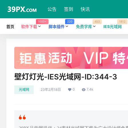
公告
签到
快讯
1000+
220
453
1812
首页
软件下载
脚本插件
免费字库
IES光域网
广告
壁灯灯光-IES光域网-ID:344-3
0
7.4k
光域网
23年2月18日