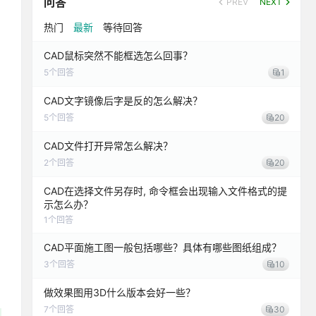
问答
PREV
NEXT
热门
最新
等待回答
CAD鼠标突然不能框选怎么回事？
5
个回答
1
CAD文字镜像后字是反的怎么解决？
5
个回答
20
CAD文件打开异常怎么解决？
2
个回答
20
CAD在选择文件另存时, 命令框会出现输入文件格式的提
示怎么办？
1
个回答
CAD平面施工图一般包括哪些？具体有哪些图纸组成？
3
个回答
10
做效果图用3D什么版本会好一些？
7
个回答
30