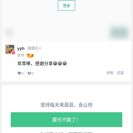
登录
提交
yyh
健康达人
太守
生活也美好了！
非常棒，感谢分享😁😁😁
举报
回复
0
0
心情也舒畅了！
走路也有劲了！
坚持每天来逛逛，会让你
腿也不痛了！
腰也不酸了！