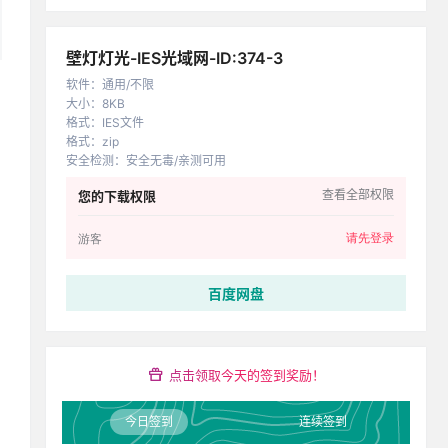
壁灯灯光-IES光域网-ID:374-3
软件
：
通用/不限
大小
：
8KB
格式
：
IES文件
格式
：
zip
安全检测
：
安全无毒/亲测可用
查看全部权限
您的下载权限
请先登录
游客
百度网盘
点击领取今天的签到奖励！
今日签到
连续签到