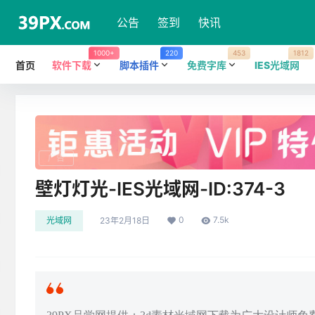
公告
签到
快讯
1000+
220
453
1812
首页
软件下载
脚本插件
免费字库
IES光域网
广告
壁灯灯光-IES光域网-ID:374-3
0
7.5k
光域网
23年2月18日