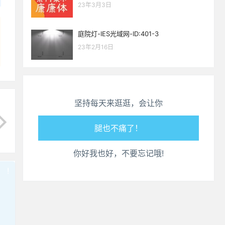
23年3月3日
庭院灯-IES光域网-ID:401-3
23年2月16日
生活也美好了！
坚持每天来逛逛，会让你
心情也舒畅了！
走路也有劲了！
你好我也好，不要忘记哦!
腿也不痛了！
!
也想出现在这里？
联系我们
吧
腰也不酸了！
工作也轻松了！