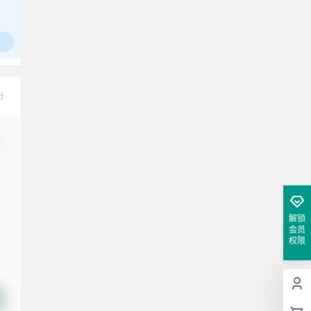
分
改
解锁
会员
权限