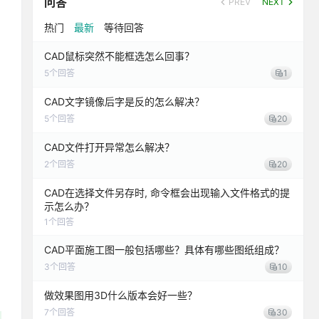
问答
PREV
NEXT
热门
最新
等待回答
CAD鼠标突然不能框选怎么回事？
5
个回答
1
CAD文字镜像后字是反的怎么解决？
5
个回答
20
CAD文件打开异常怎么解决？
2
个回答
20
CAD在选择文件另存时, 命令框会出现输入文件格式的提
示怎么办？
1
个回答
CAD平面施工图一般包括哪些？具体有哪些图纸组成？
3
个回答
10
做效果图用3D什么版本会好一些？
7
个回答
30