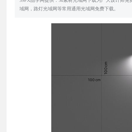
39PX品学网提供：3d素材光域网下载为广大设计师
域网，路灯光域网等常用通用光域网免费下载。