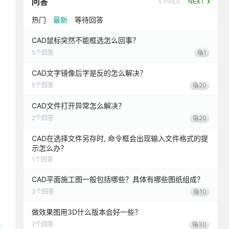
问答
PREV
NEXT
热门
最新
等待回答
CAD鼠标突然不能框选怎么回事？
5
个回答
1
CAD文字镜像后字是反的怎么解决？
5
个回答
20
CAD文件打开异常怎么解决？
2
个回答
20
CAD在选择文件另存时, 命令框会出现输入文件格式的提
示怎么办？
1
个回答
CAD平面施工图一般包括哪些？具体有哪些图纸组成？
3
个回答
10
做效果图用3D什么版本会好一些？
7
个回答
30