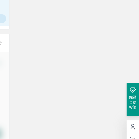
分
改
解锁
会员
权限