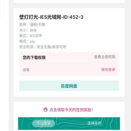
壁灯灯光-IES光域网-ID:452-3
软件
：
通用/不限
大小
：
8KB
格式
：
IES文件
格式
：
zip
安全检测
：
安全无毒/亲测可用
查看全部权限
您的下载权限
请先登录
游客
百度网盘
点击领取今天的签到奖励！
今日签到
连续签到