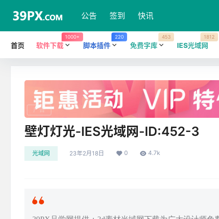
公告
签到
快讯
1000+
220
453
1812
首页
软件下载
脚本插件
免费字库
IES光域网
广告
壁灯灯光-IES光域网-ID:452-3
0
4.7k
光域网
23年2月18日