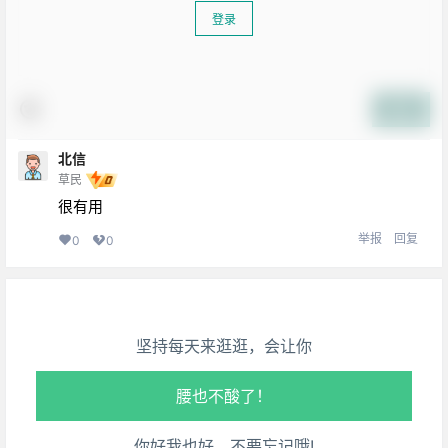
登录
提交
北信
草民
生活也美好了！
很有用
举报
回复
0
0
心情也舒畅了！
走路也有劲了！
坚持每天来逛逛，会让你
腿也不痛了！
腰也不酸了！
你好我也好，不要忘记哦!
工作也轻松了！