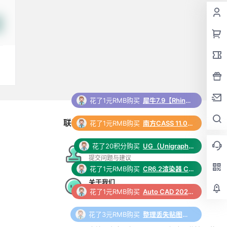
花了1元RMB购买
南方CASS 11.0 软件安装包下载和安装教程
联系与合作
花了20积分购买
UG（Unigraphics NX）12.0 安装包下载及安装教程
花了1元RMB购买
CR6.2渲染器 Corona 6.2 for 3ds Max（2014-2022）中/英文版下载和安装教程
在线工单
提交问题与建议
花了1元RMB购买
Auto CAD 2024 中文64位破解版+安装教程+Win8/10/11版下载
关于我们
更多支持与合作
花了3元RMB购买
整理丢失贴图脚本 3Dmax脚本下载
花了1元RMB购买
中望CAD 2026 软件安装包下载和安装教程