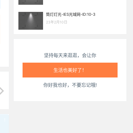
心情也舒畅了！
筒灯灯光-IES光域网-ID:10-3
走路也有劲了！
23年2月10日
腿也不痛了！
腰也不酸了！
坚持每天来逛逛，会让你
工作也轻松了！
你好我也好，不要忘记哦!
!
也想出现在这里？
联系我们
吧