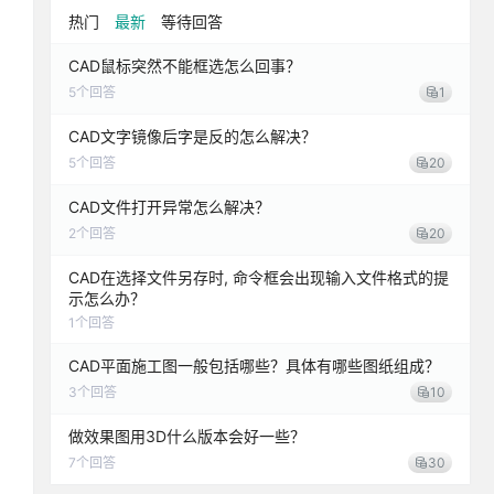
热门
最新
等待回答
CAD鼠标突然不能框选怎么回事？
5
个回答
1
CAD文字镜像后字是反的怎么解决？
5
个回答
20
CAD文件打开异常怎么解决？
2
个回答
20
CAD在选择文件另存时, 命令框会出现输入文件格式的提
示怎么办？
1
个回答
CAD平面施工图一般包括哪些？具体有哪些图纸组成？
3
个回答
10
做效果图用3D什么版本会好一些？
7
个回答
30