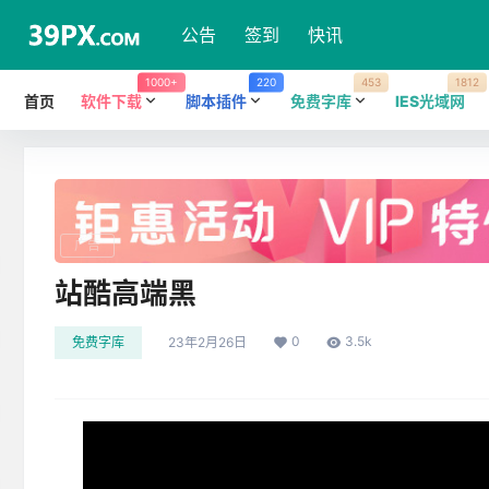
公告
签到
快讯
1000+
220
453
1812
首页
软件下载
脚本插件
免费字库
IES光域网
广告
站酷高端黑
0
3.5k
免费字库
23年2月26日