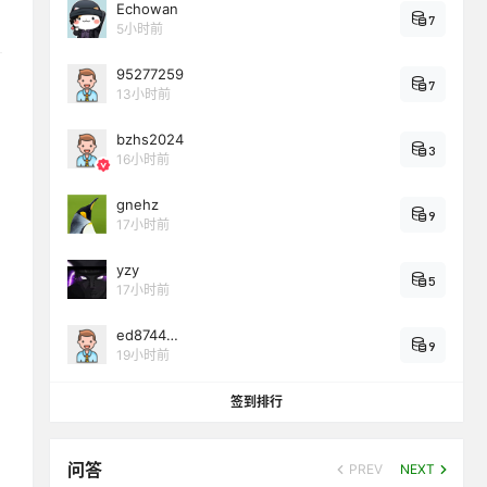
Echowan
7
5小时前
95277259
7
13小时前
bzhs2024
3
16小时前
gnehz
9
17小时前
yzy
5
17小时前
ed8744…
9
19小时前
签到排行
问答
PREV
NEXT