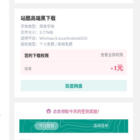
站酷高端黑下载
字体类型
：
简体字体
文件大小
：
3.77MB
适用平台
：
Win/mac/Linux/Android/iOS
授权类型
：
个人免费 / 商用免费
查看全部权限
您的下载权限
1元
游客
￥
百度网盘
点击领取今天的签到奖励！
一
今日签到
连续签到