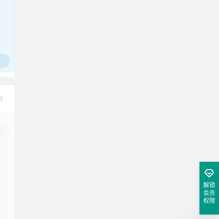
分
改
解锁
会员
权限