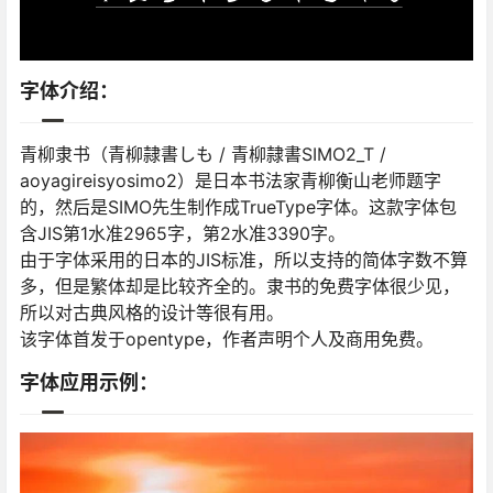
字体介绍：
青柳隶书（青柳隷書しも / 青柳隷書SIMO2_T /
aoyagireisyosimo2）是日本书法家青柳衡山老师题字
的，然后是SIMO先生制作成TrueType字体。这款字体包
含JIS第1水准2965字，第2水准3390字。
由于字体采用的日本的JIS标准，所以支持的简体字数不算
多，但是繁体却是比较齐全的。隶书的免费字体很少见，
所以对古典风格的设计等很有用。
该字体首发于opentype，作者声明个人及商用免费。
字体应用示例：