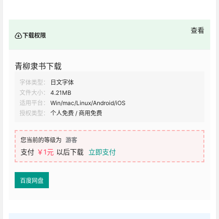
查看
下载权限
青柳隶书下载
字体类型：
日文字体
文件大小：
4.21MB
适用平台：
Win/mac/Linux/Android/iOS
授权类型：
个人免费 / 商用免费
您当前的等级为
游客
支付
￥1元
以后下载
立即支付
百度网盘