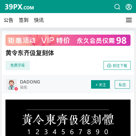
公告
签到
快讯
广告
黄令东齐伋复刻体
免费字库
前往下载
DADONG
关注
私信
站长