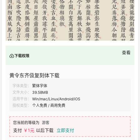
查看
下载权限
黄令东齐伋复刻体下载
字体类型：
繁体字体
文件大小：
39.58MB
适用平台：
Win/mac/Linux/Android/iOS
授权类型：
个人免费 / 商用免费
您当前的等级为
游客
支付
￥1元
以后下载
立即支付