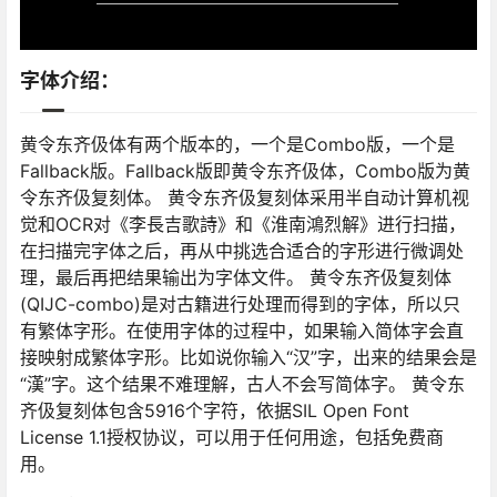
字体介绍：
黄令东齐伋体有两个版本的，一个是Combo版，一个是
Fallback版。Fallback版即黄令东齐伋体，Combo版为黄
令东齐伋复刻体。 黄令东齐伋复刻体采用半自动计算机视
觉和OCR对《李長吉歌詩》和《淮南鴻烈解》进行扫描，
在扫描完字体之后，再从中挑选合适合的字形进行微调处
理，最后再把结果输出为字体文件。 黄令东齐伋复刻体
(QIJC-combo)是对古籍进行处理而得到的字体，所以只
有繁体字形。在使用字体的过程中，如果输入简体字会直
接映射成繁体字形。比如说你输入“汉”字，出来的结果会是
“漢”字。这个结果不难理解，古人不会写简体字。 黄令东
齐伋复刻体包含5916个字符，依据SIL Open Font
License 1.1授权协议，可以用于任何用途，包括免费商
用。