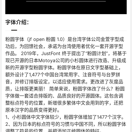
字体介绍：
粉圆字体（jf open 粉圓 1.0）是台湾字体公司金萱字型成
功后，为回馈社会，承诺为台湾使用者优化一套开源字型
作品。 2019年，JustFont 终于提出了“粉圆计划”，将基于
现已开源的日本Motoya公司的小杉圆体进行改造、升级成
新的开源字型粉圆字体。粉圆字体在原日文字型基础上，
额外设计了1,477个中国台湾常用字、注音符号与台罗拼
音，并修订排版设定，以适应使用需求。更改进了灰度品
质，让排版更美丽！ 简单来说，粉圆字体改了什么？粉圆
字体做一套适合排版的、品质良好的开源圆体。这包含调
整标点符号的位置，新增很多繁体中文会用到的字，还把
原本汉字的品质变得更好。
1、小杉圆体中文字体较少，粉圆字体增加了1477个汉字。
2、因为日本的标点符号的习惯与中国不同，所以粉圆字体
调整了符号的位置，并把添加正统圆体的特征。