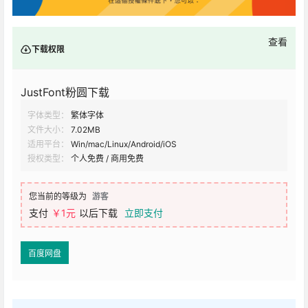
查看
下载权限
JustFont粉圆下载
字体类型：
繁体字体
文件大小：
7.02MB
适用平台：
Win/mac/Linux/Android/iOS
授权类型：
个人免费 / 商用免费
您当前的等级为
游客
支付
￥1元
以后下载
立即支付
百度网盘