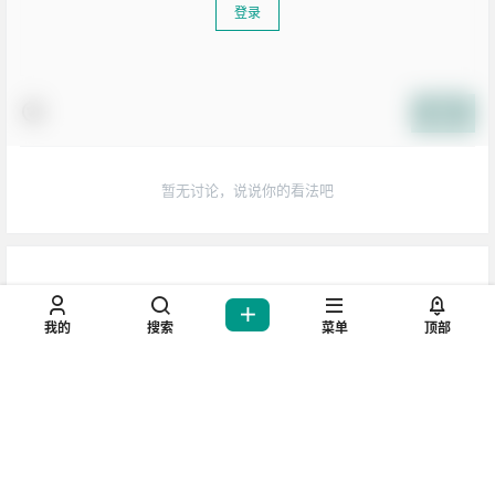
登录
提交
生活也美好了！
暂无讨论，说说你的看法吧
心情也舒畅了！
走路也有劲了！
腿也不痛了！
坚持每天来逛逛，会让你
我的
搜索
菜单
顶部
腰也不酸了！
工作也轻松了！
你好我也好，不要忘记哦!