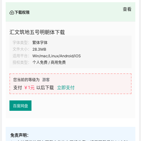
查看
下载权限
汇文筑地五号明朝体下载
字体类型：
繁体字体
文件大小：
28.3MB
适用平台：
Win/mac/Linux/Android/iOS
授权类型：
个人免费 / 商用免费
您当前的等级为
游客
支付
￥1元
以后下载
立即支付
百度网盘
免责声明：