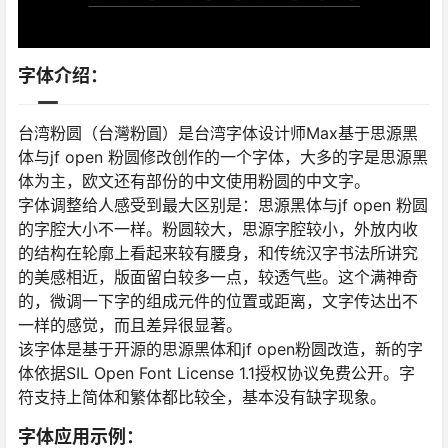
字体介绍：
台湾粉圆（台灣粉圓）是台湾字体设计师Max基于思源黑
体与jf open 粉圆修改创作的一个字体，大多的字是思源黑
体为主，欧文还有部份的中文使用粉圆的中文字。
字体调整给人感受到最大区别是：思源黑体与jf open 粉圆
的字腔大小不一样。粉圆较大，思源字腔较小，外放内收
的结构在轮廓上看起来较有腰身，和传统汉字书法所讲究
的美感相近，版面留白较多一点，较透气些。这个满神奇
的，微调一下字的组成元件的位置或距离，文字传达出不
一样的感觉，而且差异很显著。
该字体是基于开源的思源黑体和jf open粉圆改造，新的字
体依据SIL Open Font License 1.1授权协议免费公开。字
符支持上简体和繁体都比较全，基本没有缺字现象。
字体应用示例：