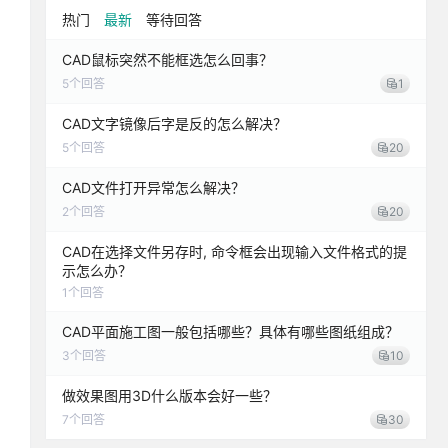
热门
最新
等待回答
CAD鼠标突然不能框选怎么回事？
5
个回答
1
CAD文字镜像后字是反的怎么解决？
5
个回答
20
CAD文件打开异常怎么解决？
2
个回答
20
CAD在选择文件另存时, 命令框会出现输入文件格式的提
示怎么办？
1
个回答
CAD平面施工图一般包括哪些？具体有哪些图纸组成？
3
个回答
10
做效果图用3D什么版本会好一些？
7
个回答
30