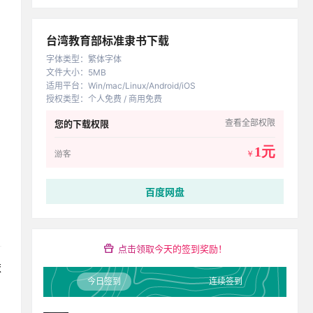
台湾教育部标准隶书下载
字体类型
：
繁体字体
文件大小
：
5MB
适用平台
：
Win/mac/Linux/Android/iOS
授权类型
：
个人免费 / 商用免费
查看全部权限
您的下载权限
1元
游客
￥
百度网盘
点击领取今天的签到奖励！
依
今日签到
连续签到