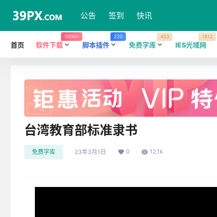
公告
签到
快讯
1000+
220
453
1812
首页
软件下载
脚本插件
免费字库
IES光域网
广告
台湾教育部标准隶书
0
12.1k
免费字库
23年3月1日