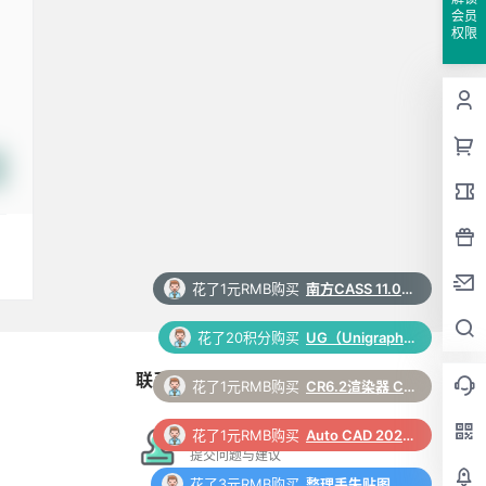
会员
权限
花了1元RMB购买
南方CASS 11.0 软件安装包下载和安装教程
花了20积分购买
UG（Unigraphics NX）12.0 安装包下载及安装教程
联系与合作
花了1元RMB购买
CR6.2渲染器 Corona 6.2 for 3ds Max（2014-2022）中/英文版下载和安装教程
花了1元RMB购买
Auto CAD 2024 中文64位破解版+安装教程+Win8/10/11版下载
在线工单
提交问题与建议
花了3元RMB购买
整理丢失贴图脚本 3Dmax脚本下载