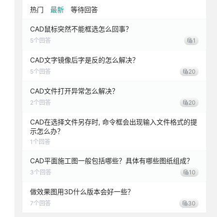
热门
最新
等待回答
CAD鼠标突然不能框选怎么回事？
5
个回答
1
CAD文字镜像后字是反的怎么解决？
5
个回答
20
CAD文件打开异常怎么解决？
2
个回答
20
CAD在选择文件另存时, 命令框会出现输入文件格式的提
示怎么办？
1
个回答
CAD平面施工图一般包括哪些？具体有哪些图纸组成？
3
个回答
10
做效果图用3D什么版本会好一些？
7
个回答
30