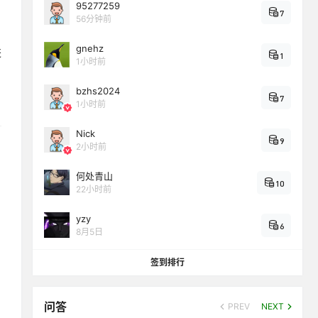
95277259
7
56分钟前
gnehz
进
1
1小时前
bzhs2024
7
1小时前
Nick
9
2小时前
何处青山
10
22小时前
yzy
6
8月5日
签到排行
问答
PREV
NEXT