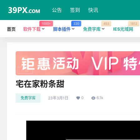
公告
签到
快讯
1000+
220
453
1812
首页
软件下载
脚本插件
免费字库
IES光域网
广告
宅在家粉条甜
0
6.1k
免费字库
23年3月1日