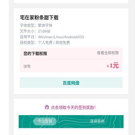
宅在家粉条甜下载
字体类型
：
繁体字体
文件大小
：
21.6MB
适用平台
：
Win/mac/Linux/Android/iOS
授权类型
：
个人免费 / 商用免费
查看全部权限
您的下载权限
1元
游客
￥
百度网盘
点击领取今天的签到奖励！
今日签到
连续签到