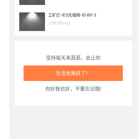
心情也舒畅了！
工矿灯-IES光域网-ID:89-3
23年2月14日
走路也有劲了！
腿也不痛了！
坚持每天来逛逛，会让你
腰也不酸了！
工作也轻松了！
你好我也好，不要忘记哦!