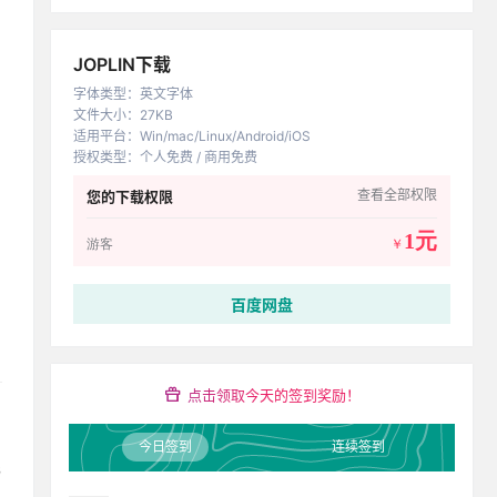
JOPLIN下载
字体类型
：
英文字体
文件大小
：
27KB
适用平台
：
Win/mac/Linux/Android/iOS
授权类型
：
个人免费 / 商用免费
查看全部权限
您的下载权限
1元
游客
￥
百度网盘
点击领取今天的签到奖励！
今日签到
连续签到
与