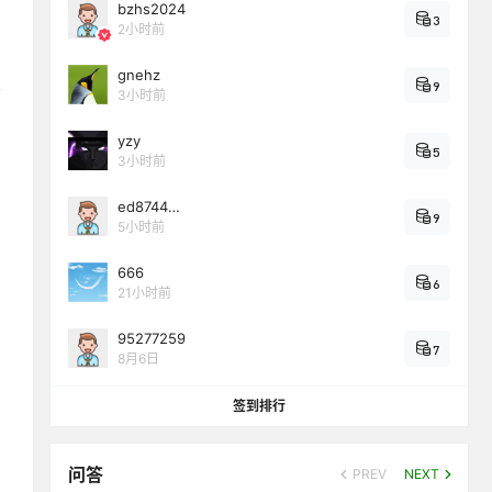
bzhs2024
3
2小时前
gnehz
9
3小时前
yzy
5
3小时前
ed8744…
9
5小时前
666
6
21小时前
95277259
7
8月6日
签到排行
问答
PREV
NEXT