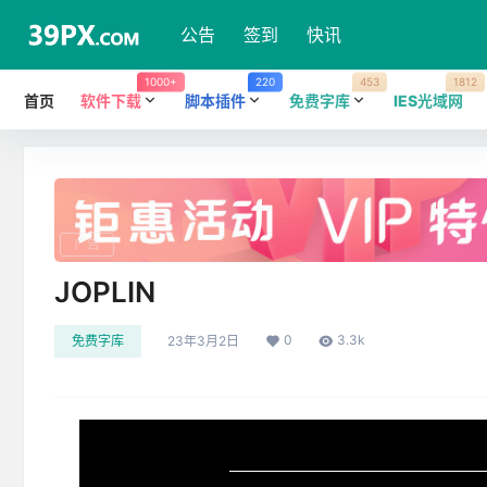
公告
签到
快讯
1000+
220
453
1812
首页
软件下载
脚本插件
免费字库
IES光域网
广告
JOPLIN
0
3.3k
免费字库
23年3月2日