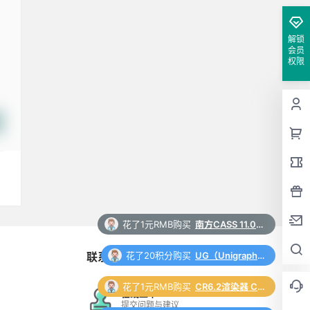
解锁
会员
权限
花了20积分购买
UG（Unigraphics NX）12.0 安装包下载及安装教程
联系与合作
花了1元RMB购买
CR6.2渲染器 Corona 6.2 for 3ds Max（2014-2022）中/英文版下载和安装教程
花了1元RMB购买
Auto CAD 2024 中文64位破解版+安装教程+Win8/10/11版下载
在线工单
提交问题与建议