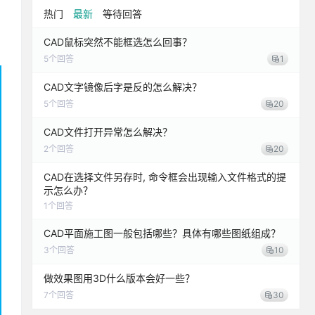
热门
最新
等待回答
CAD鼠标突然不能框选怎么回事？
5
个回答
1
CAD文字镜像后字是反的怎么解决？
5
个回答
20
CAD文件打开异常怎么解决？
2
个回答
20
CAD在选择文件另存时, 命令框会出现输入文件格式的提
示怎么办？
1
个回答
CAD平面施工图一般包括哪些？具体有哪些图纸组成？
3
个回答
10
做效果图用3D什么版本会好一些？
7
个回答
30