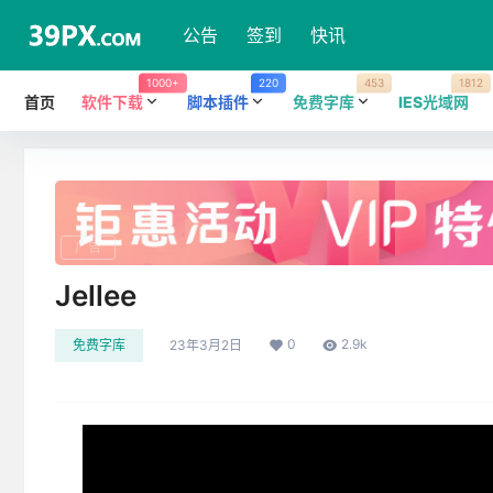
公告
签到
快讯
1000+
220
453
1812
首页
软件下载
脚本插件
免费字库
IES光域网
广告
Jellee
0
2.9k
免费字库
23年3月2日