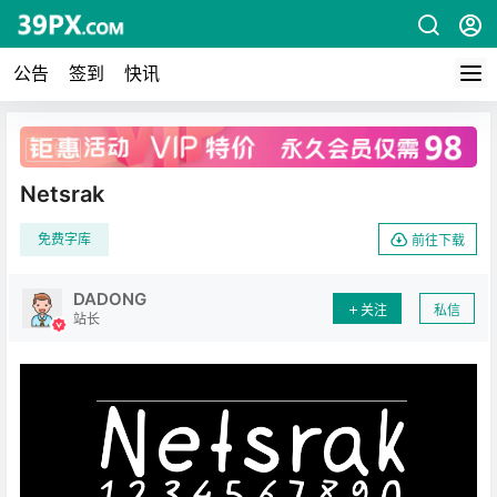
公告
签到
快讯
广告
Netsrak
免费字库
前往下载
DADONG
关注
私信
站长