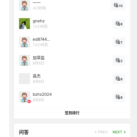
一一
10
4小时前
gnehz
8
12小时前
ed8744…
7
13小时前
加菲盐
2
8月8日
高杰
8
8月8日
bzhs2024
8
8月8日
签到排行
问答
PREV
NEXT