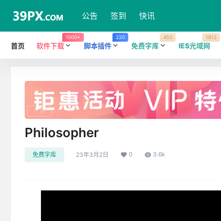
公告
签到
快讯
1000+
220
453
1812
首页
软件下载
脚本插件
免费字库
IES光域网
广告
Philosopher
0
3.6k
免费字库
23年3月2日