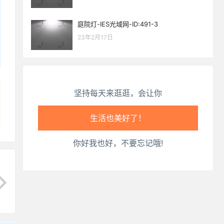
心情也舒畅了！
庭院灯-IES光域网-ID:491-3
走路也有劲了！
23年2月17日
腿也不痛了！
腰也不酸了！
坚持每天来逛逛，会让你
工作也轻松了！
你好我也好，不要忘记哦!