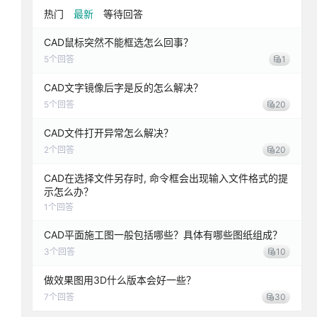
热门
最新
等待回答
CAD鼠标突然不能框选怎么回事？
5
个回答
1
CAD文字镜像后字是反的怎么解决？
5
个回答
20
CAD文件打开异常怎么解决？
2
个回答
20
CAD在选择文件另存时, 命令框会出现输入文件格式的提
示怎么办？
1
个回答
CAD平面施工图一般包括哪些？具体有哪些图纸组成？
3
个回答
10
做效果图用3D什么版本会好一些？
7
个回答
30