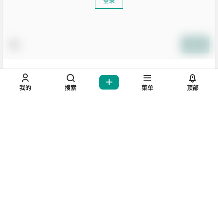
登录
提交
生活也美好了！
暂无讨论，说说你的看法吧
我的
搜索
菜单
顶部
心情也舒畅了！
走路也有劲了！
坚持每天来逛逛，会让你
腿也不痛了！
腰也不酸了！
你好我也好，不要忘记哦!
工作也轻松了！