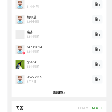
一一
1
11小时前
加菲盐
2
12小时前
高杰
8
13小时前
bzhs2024
8
13小时前
gnehz
2
14小时前
95277259
7
8月7日
签到排行
问答
PREV
NEXT