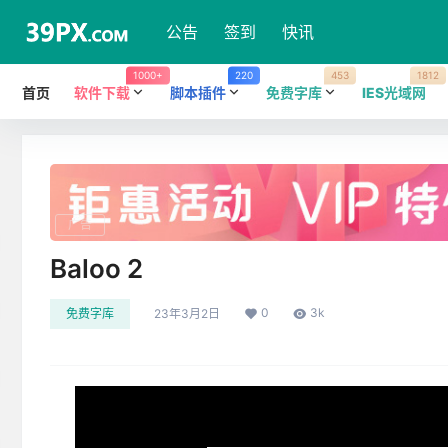
公告
签到
快讯
1000+
220
453
1812
首页
软件下载
脚本插件
免费字库
IES光域网
广告
Baloo 2
0
3k
免费字库
23年3月2日