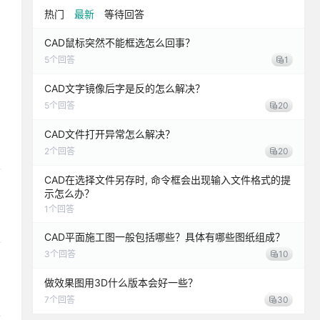
热门
最新
等待回答
CAD鼠标突然不能框选怎么回事？
5
个回答
1
CAD文字镜像后字是反的怎么解决？
5
个回答
20
CAD文件打开异常怎么解决？
2
个回答
20
CAD在选择文件另存时, 命令框会出现输入文件格式的提
示怎么办？
1
个回答
CAD平面施工图一般包括哪些？具体有哪些图纸组成？
3
个回答
10
做效果图用3D什么版本会好一些？
7
个回答
30