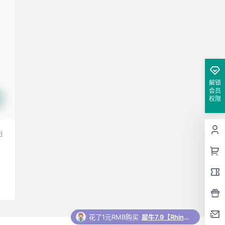
解锁
会员
权限
日
花了1元RMB购买
犀牛7.9【Rhino7.9破解版】中文破解版下载和安装教程