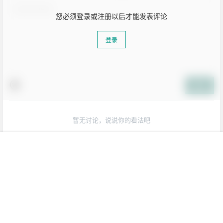
您必须登录或注册以后才能发表评论
登录
提交
生活也美好了！
暂无讨论，说说你的看法吧
心情也舒畅了！
我的
搜索
菜单
顶部
走路也有劲了！
坚持每天来逛逛，会让你
腿也不痛了！
腰也不酸了！