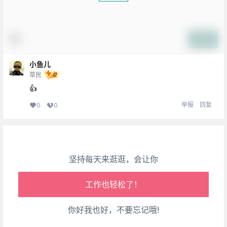
提交
小鱼儿
草民
生活也美好了！
👍
心情也舒畅了！
举报
回复
0
0
走路也有劲了！
腿也不痛了！
坚持每天来逛逛，会让你
腰也不酸了！
工作也轻松了！
你好我也好，不要忘记哦!