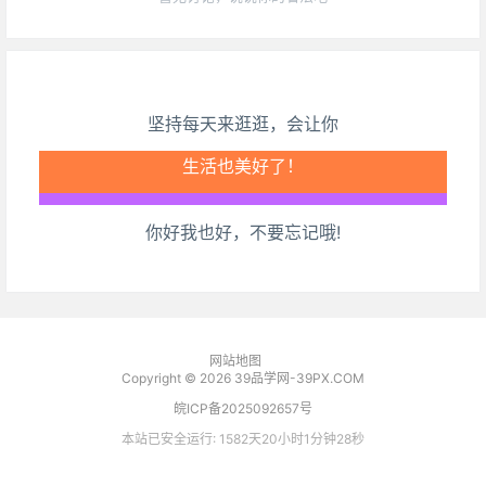
坚持每天来逛逛，会让你
生活也美好了！
你好我也好，不要忘记哦!
心情也舒畅了！
走路也有劲了！
腿也不痛了！
网站地图
Copyright © 2026
39品学网-39PX.COM
腰也不酸了！
皖ICP备2025092657号
本站已安全运行: 1582天20小时1分钟29秒
工作也轻松了！