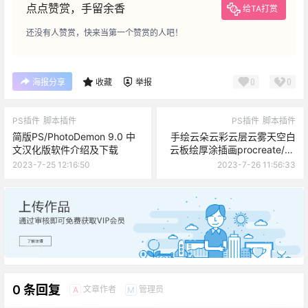
点点赞赏，手留余香
给TA打赏
还没有人赞赏，快来当第一个赞赏的人吧！
0
0
海报分享
收藏
举报
PS插件
脚本插件
PS插件
脚本插件
简版PS/PhotoDemon 9.0 中
手绘云朵云彩云层云雾天空白
文汉化版软件介绍及下载
云板绘厚涂插画procreate/ps
笔刷
2023-7-25 12:16:50
2023-7-26 11:56:33
广告
0 条回复
文章作者
管理员
A
M