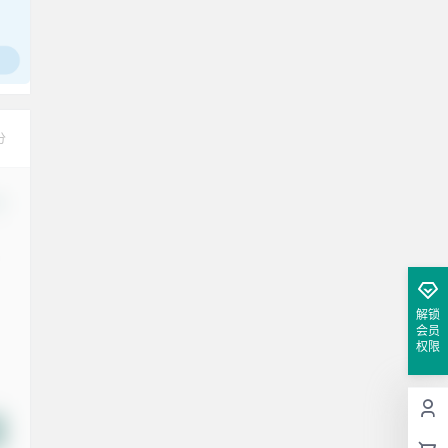
腰也不酸了！
工作也轻松了！
分
改
解锁
会员
权限