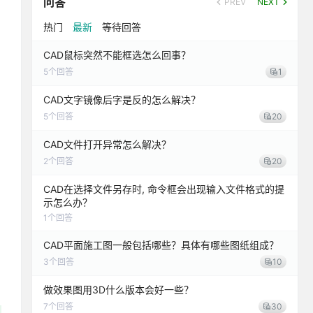
问答
PREV
NEXT
热门
最新
等待回答
CAD鼠标突然不能框选怎么回事？
5
个回答
1
CAD文字镜像后字是反的怎么解决？
5
个回答
20
CAD文件打开异常怎么解决？
2
个回答
20
CAD在选择文件另存时, 命令框会出现输入文件格式的提
示怎么办？
1
个回答
CAD平面施工图一般包括哪些？具体有哪些图纸组成？
3
个回答
10
做效果图用3D什么版本会好一些？
7
个回答
30