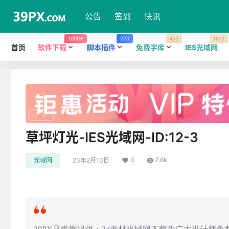
公告
签到
快讯
1000+
220
453
1812
首页
软件下载
脚本插件
免费字库
IES光域网
广告
草坪灯光-IES光域网-ID:12-3
0
7.6k
光域网
23年2月10日