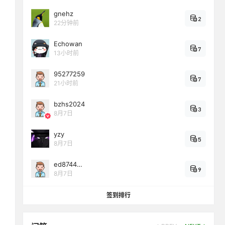
gnehz
2
22分钟前
Echowan
7
13小时前
95277259
7
21小时前
bzhs2024
3
8月7日
yzy
5
8月7日
ed8744…
9
8月7日
签到排行