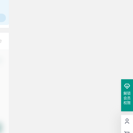
腰也不酸了！
工作也轻松了！
分
改
解锁
会员
权限