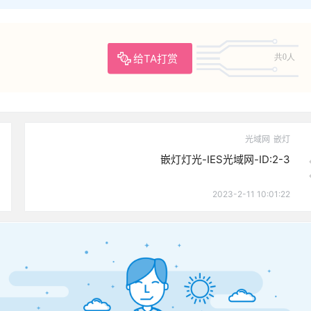
给TA打赏
共0人
光域网
嵌灯
嵌灯灯光-IES光域网-ID:2-3
2023-2-11 10:01:22