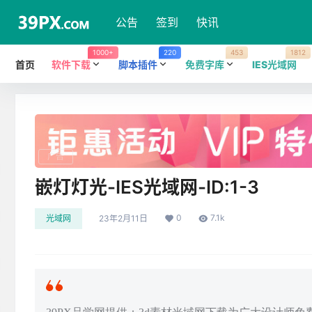
公告
签到
快讯
1000+
220
453
1812
首页
软件下载
脚本插件
免费字库
IES光域网
广告
嵌灯灯光-IES光域网-ID:1-3
0
7.1k
光域网
23年2月11日