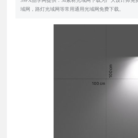
39PX品学网提供：3d素材光域网下载为广大设计师
域网，路灯光域网等常用通用光域网免费下载。