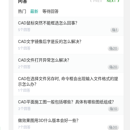
问答
PREV
NEXT
热门
最新
等待回答
CAD鼠标突然不能框选怎么回事？
5
个回答
1
CAD文字镜像后字是反的怎么解决？
5
个回答
20
CAD文件打开异常怎么解决？
2
个回答
20
CAD在选择文件另存时, 命令框会出现输入文件格式的提
示怎么办？
1
个回答
CAD平面施工图一般包括哪些？具体有哪些图纸组成？
3
个回答
10
做效果图用3D什么版本会好一些？
7
个回答
30