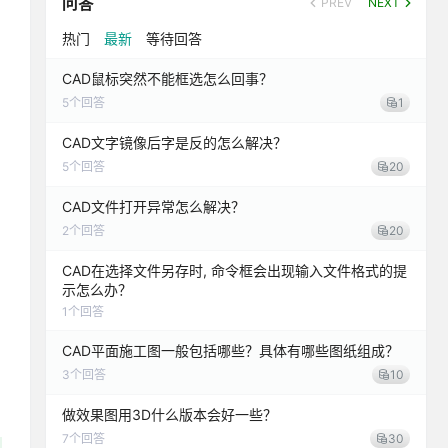
问答
PREV
NEXT
热门
最新
等待回答
CAD鼠标突然不能框选怎么回事？
5
个回答
1
CAD文字镜像后字是反的怎么解决？
5
个回答
20
CAD文件打开异常怎么解决？
2
个回答
20
CAD在选择文件另存时, 命令框会出现输入文件格式的提
示怎么办？
1
个回答
CAD平面施工图一般包括哪些？具体有哪些图纸组成？
3
个回答
10
做效果图用3D什么版本会好一些？
7
个回答
30