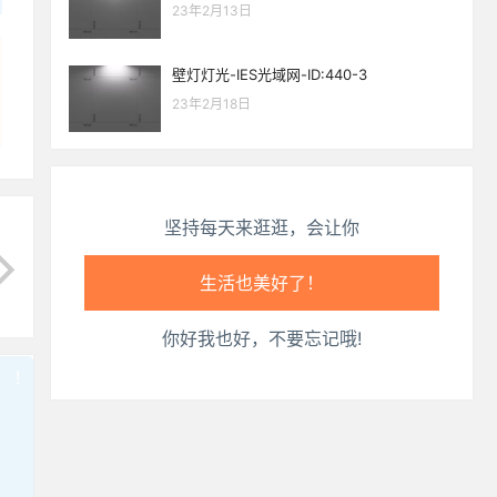
生活也美好了！
23年2月13日
心情也舒畅了！
壁灯灯光-IES光域网-ID:440-3
23年2月18日
走路也有劲了！
腿也不痛了！
坚持每天来逛逛，会让你
腰也不酸了！
工作也轻松了！
你好我也好，不要忘记哦!
!
也想出现在这里？
联系我们
吧