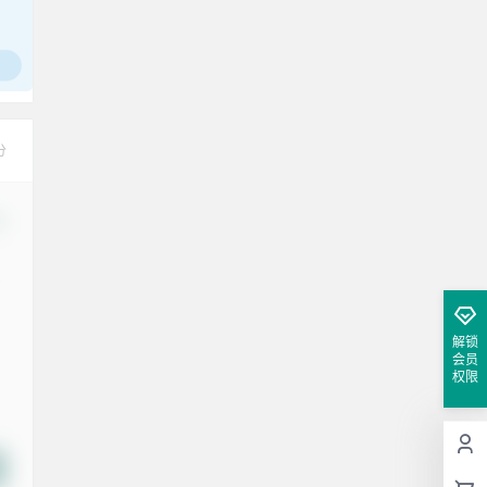
分
改
解锁
会员
权限