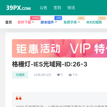
公告
签到
快讯
1000+
220
453
1812
首页
软件下载
脚本插件
免费字库
IES光域网
广告
格栅灯-IES光域网-ID:26-3
0
7.1k
光域网
23年2月13日