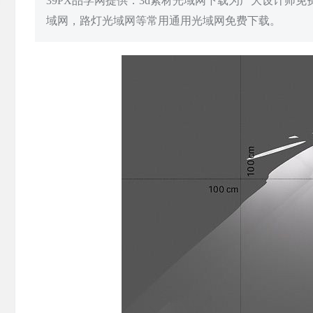
39PX品学网提供：3d素材光域网下载为广大设计师
域网，路灯光域网等常用通用光域网免费下载。