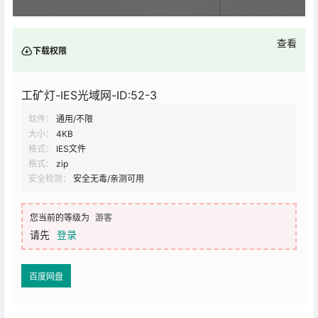
查看
下载权限
工矿灯-IES光域网-ID:52-3
软件：
通用/不限
大小：
4KB
格式：
IES文件
格式：
zip
安全检测：
安全无毒/亲测可用
您当前的等级为
游客
请先
登录
百度网盘