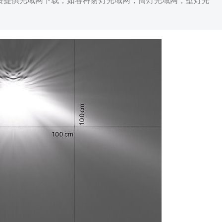
免费提供光域网下载，如各种射灯光域网，筒灯光域网，壁灯光