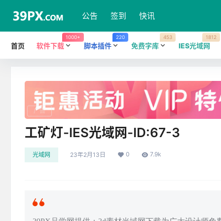
公告
签到
快讯
1000+
220
453
1812
首页
软件下载
脚本插件
免费字库
IES光域网
广告
工矿灯-IES光域网-ID:67-3
0
7.9k
光域网
23年2月13日