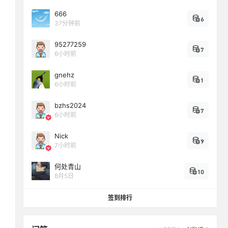
666
6
37分钟前
95277259
7
6小时前
gnehz
1
6小时前
bzhs2024
7
6小时前
Nick
9
7小时前
何处青山
10
8月5日
签到排行