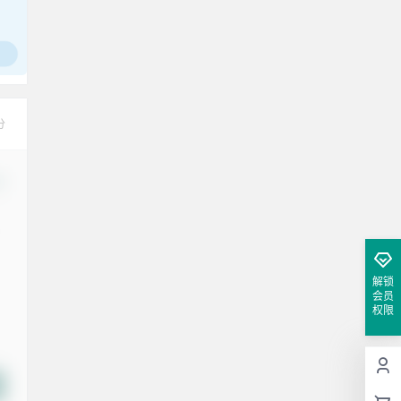
腰也不酸了！
工作也轻松了！
分
改
解锁
会员
权限