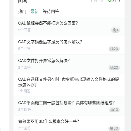
问答
PREV
NEXT
热门
最新
等待回答
CAD鼠标突然不能框选怎么回事？
5
个回答
1
CAD文字镜像后字是反的怎么解决？
5
个回答
20
CAD文件打开异常怎么解决？
2
个回答
20
CAD在选择文件另存时, 命令框会出现输入文件格式的提
示怎么办？
1
个回答
CAD平面施工图一般包括哪些？具体有哪些图纸组成？
3
个回答
10
做效果图用3D什么版本会好一些？
7
个回答
30