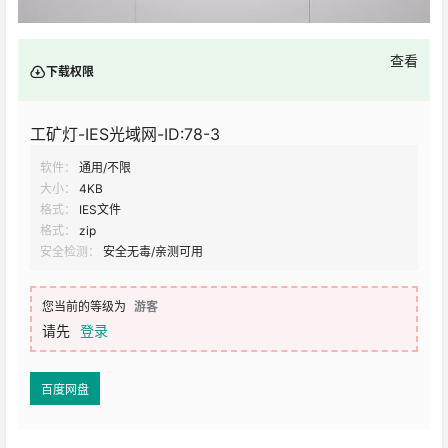
查看
下载权限
工矿灯-IES光域网-ID:78-3
软件：
通用/不限
大小：
4KB
格式：
IES文件
格式：
zip
安全检测：
安全无毒/亲测可用
您当前的等级为
游客
请先
登录
百度网盘