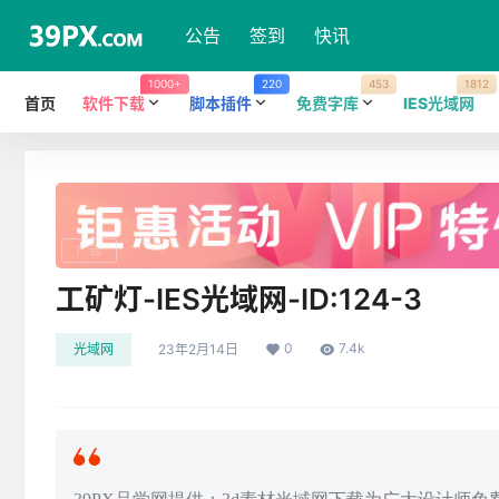
公告
签到
快讯
1000+
220
453
1812
首页
软件下载
脚本插件
免费字库
IES光域网
广告
工矿灯-IES光域网-ID:124-3
0
7.4k
光域网
23年2月14日