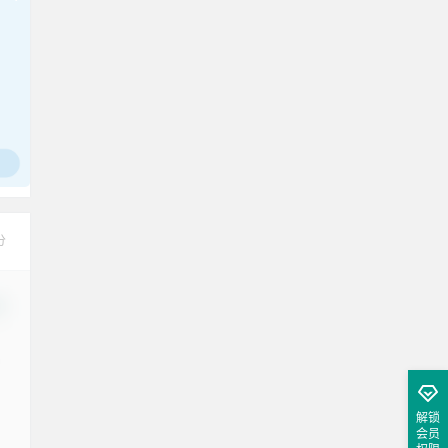
分
改
解锁
会员