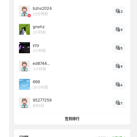
bzhs2024
3
52分钟前
gnehz
9
2小时前
yzy
5
2小时前
ed8744…
9
3小时前
666
6
20小时前
95277259
7
8月6日
签到排行