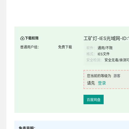
工矿灯-IES光域网-ID:1
下载权限
普通用户组：
免费下载
软件：
通用/不限
格式：
IES文件
安全检测：
安全无毒/亲测
您当前的等级为
游客
请先
登录
百度网盘
免责声明：