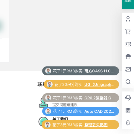
权限
花了20积分购买
UG（Unigraphics NX）12.0 安装包下载及安装教程
联系与合作
花了1元RMB购买
CR6.2渲染器 Corona 6.2 for 3ds Max（2014-2022）中/英文版下载和安装教程
花了1元RMB购买
Auto CAD 2024 中文64位破解版+安装教程+Win8/10/11版下载
在线工单
提交问题与建议
花了3元RMB购买
整理丢失贴图脚本 3Dmax脚本下载
关于我们
更多支持与合作
花了1元RMB购买
中望CAD 2026 软件安装包下载和安装教程