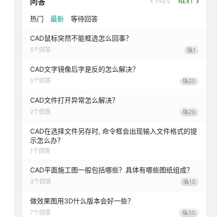
问答
PREV
NEXT
热门
最新
等待回答
CAD鼠标突然不能框选怎么回事？
5
个回答
1
CAD文字镜像后字是反的怎么解决？
5
个回答
20
CAD文件打开异常怎么解决？
2
个回答
20
CAD在选择文件另存时, 命令框会出现输入文件格式的提
示怎么办？
1
个回答
CAD平面施工图一般包括哪些？具体有哪些图纸组成？
3
个回答
10
做效果图用3D什么版本会好一些？
7
个回答
30