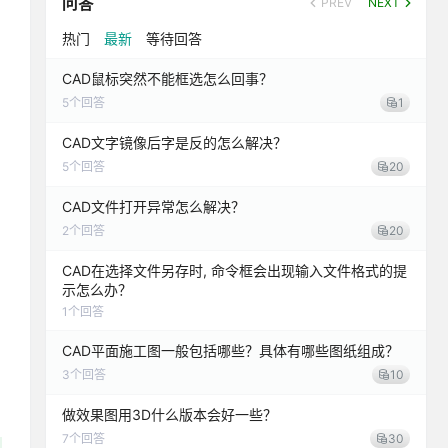
问答
PREV
NEXT
热门
最新
等待回答
CAD鼠标突然不能框选怎么回事？
5
个回答
1
CAD文字镜像后字是反的怎么解决？
5
个回答
20
CAD文件打开异常怎么解决？
2
个回答
20
CAD在选择文件另存时, 命令框会出现输入文件格式的提
示怎么办？
1
个回答
CAD平面施工图一般包括哪些？具体有哪些图纸组成？
3
个回答
10
做效果图用3D什么版本会好一些？
7
个回答
30