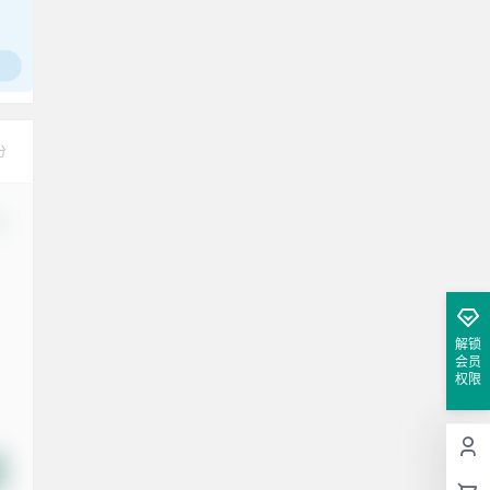
工作也轻松了！
分
改
解锁
会员
权限