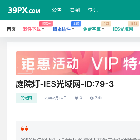
公告
签到
快讯
1000+
220
453
1812
首页
软件下载
脚本插件
免费字库
IES光域网
广告
庭院灯-IES光域网-ID:79-3
0
7.4k
光域网
23年2月14日