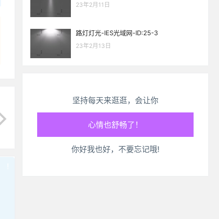
23年2月11日
路灯灯光-IES光域网-ID:25-3
23年2月13日
坚持每天来逛逛，会让你
生活也美好了！
心情也舒畅了！
你好我也好，不要忘记哦!
走路也有劲了！
!
也想出现在这里？
联系我们
吧
腿也不痛了！
腰也不酸了！