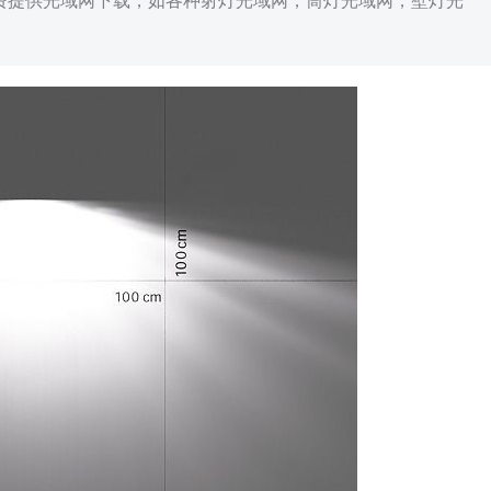
免费提供光域网下载，如各种射灯光域网，筒灯光域网，壁灯光