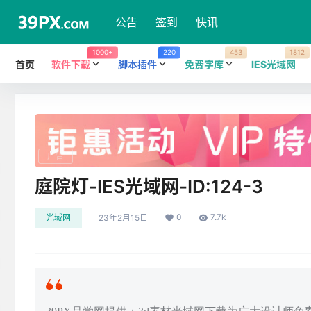
公告
签到
快讯
1000+
220
453
1812
首页
软件下载
脚本插件
免费字库
IES光域网
广告
庭院灯-IES光域网-ID:124-3
0
7.7k
光域网
23年2月15日