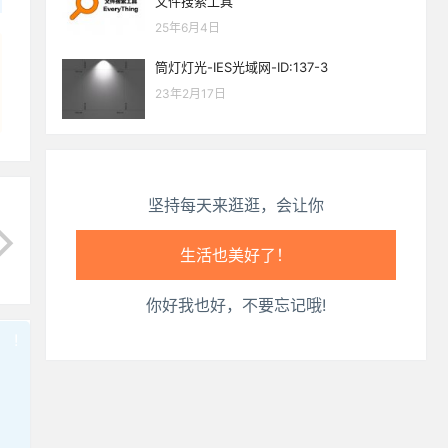
文件搜索工具
生活也美好了！
25年6月4日
心情也舒畅了！
筒灯灯光-IES光域网-ID:137-3
23年2月17日
走路也有劲了！
腿也不痛了！
坚持每天来逛逛，会让你
腰也不酸了！
工作也轻松了！
你好我也好，不要忘记哦!
!
也想出现在这里？
联系我们
吧