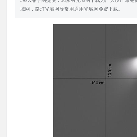
39PX品学网提供：3d素材光域网下载为广大设计师
域网，路灯光域网等常用通用光域网免费下载。