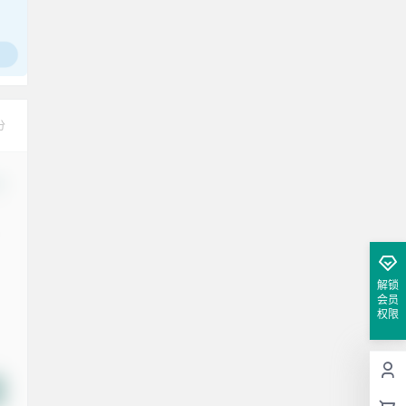
分
改
解锁
会员
权限