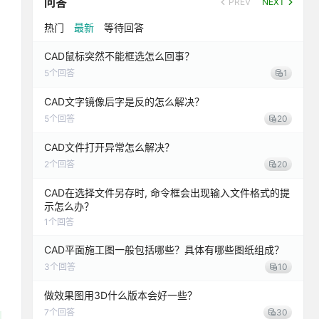
问答
PREV
NEXT
热门
最新
等待回答
CAD鼠标突然不能框选怎么回事？
5
个回答
1
CAD文字镜像后字是反的怎么解决？
5
个回答
20
CAD文件打开异常怎么解决？
2
个回答
20
CAD在选择文件另存时, 命令框会出现输入文件格式的提
示怎么办？
1
个回答
CAD平面施工图一般包括哪些？具体有哪些图纸组成？
3
个回答
10
做效果图用3D什么版本会好一些？
7
个回答
30