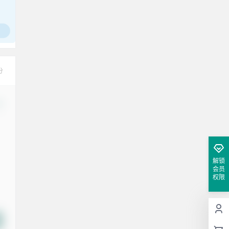
分
改
解锁
会员
权限