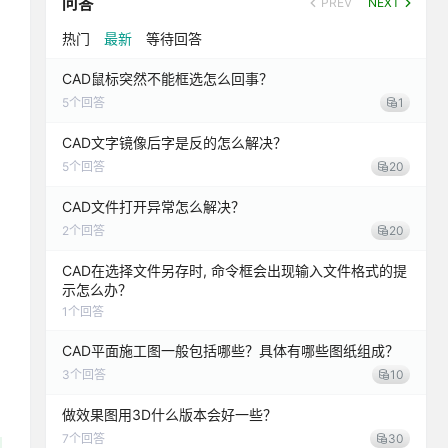
问答
PREV
NEXT
热门
最新
等待回答
CAD鼠标突然不能框选怎么回事？
5
个回答
1
CAD文字镜像后字是反的怎么解决？
5
个回答
20
CAD文件打开异常怎么解决？
2
个回答
20
CAD在选择文件另存时, 命令框会出现输入文件格式的提
示怎么办？
1
个回答
CAD平面施工图一般包括哪些？具体有哪些图纸组成？
3
个回答
10
做效果图用3D什么版本会好一些？
7
个回答
30