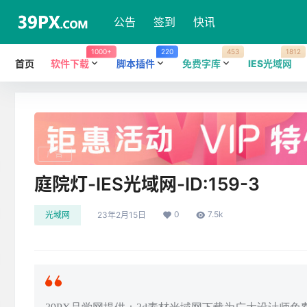
公告
签到
快讯
1000+
220
453
1812
首页
软件下载
脚本插件
免费字库
IES光域网
广告
庭院灯-IES光域网-ID:159-3
0
7.5k
光域网
23年2月15日