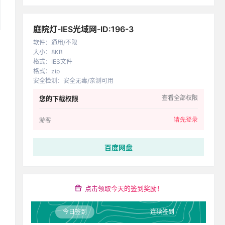
庭院灯-IES光域网-ID:196-3
软件
：
通用/不限
大小
：
8KB
格式
：
IES文件
格式
：
zip
安全检测
：
安全无毒/亲测可用
查看全部权限
您的下载权限
请先登录
游客
百度网盘
点击领取今天的签到奖励！
今日签到
连续签到