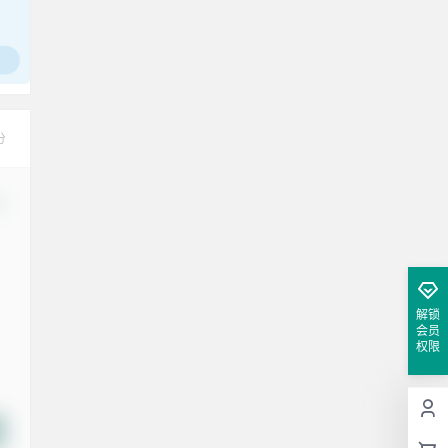
分
改
解锁
会员
权限