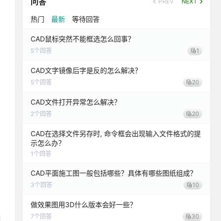
问答
PREV
NEXT
热门
最新
等待回答
CAD鼠标突然不能框选怎么回事？
5
个回答
1
CAD文字镜像后字是反的怎么解决？
5
个回答
20
CAD文件打开异常怎么解决？
2
个回答
20
CAD在选择文件另存时, 命令框会出现输入文件格式的提
示怎么办？
1
个回答
CAD平面施工图一般包括哪些？具体有哪些图纸组成？
3
个回答
10
做效果图用3D什么版本会好一些？
7
个回答
30