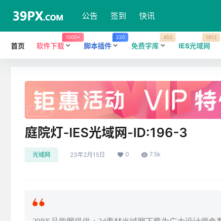
公告
签到
快讯
1000+
220
453
1812
首页
软件下载
脚本插件
免费字库
IES光域网
广告
庭院灯-IES光域网-ID:196-3
0
7.5k
光域网
23年2月15日