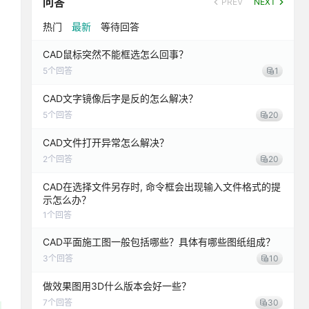
问答
PREV
NEXT
热门
最新
等待回答
CAD鼠标突然不能框选怎么回事？
5
个回答
1
CAD文字镜像后字是反的怎么解决？
5
个回答
20
CAD文件打开异常怎么解决？
2
个回答
20
CAD在选择文件另存时, 命令框会出现输入文件格式的提
示怎么办？
1
个回答
CAD平面施工图一般包括哪些？具体有哪些图纸组成？
3
个回答
10
做效果图用3D什么版本会好一些？
7
个回答
30