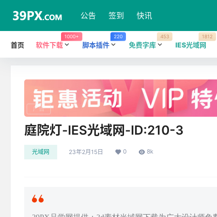
公告
签到
快讯
1000+
220
453
1812
首页
软件下载
脚本插件
免费字库
IES光域网
广告
庭院灯-IES光域网-ID:210-3
0
8k
光域网
23年2月15日