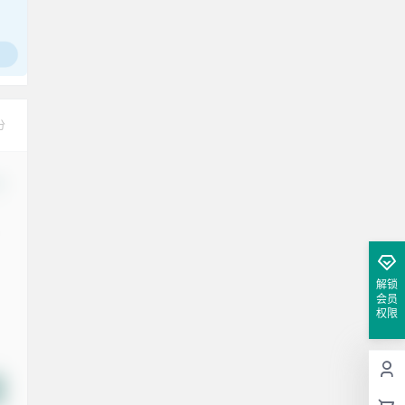
分
改
解锁
会员
权限