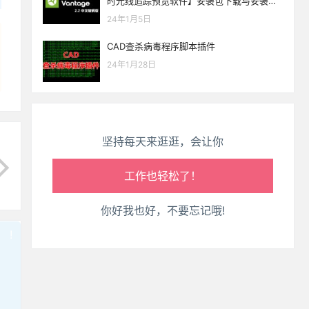
时光线追踪预览软件】安装包下载与安装教
生活也美好了！
程
24年1月5日
心情也舒畅了！
CAD查杀病毒程序脚本插件
24年1月28日
走路也有劲了！
腿也不痛了！
坚持每天来逛逛，会让你
腰也不酸了！
工作也轻松了！
你好我也好，不要忘记哦!
!
也想出现在这里？
联系我们
吧