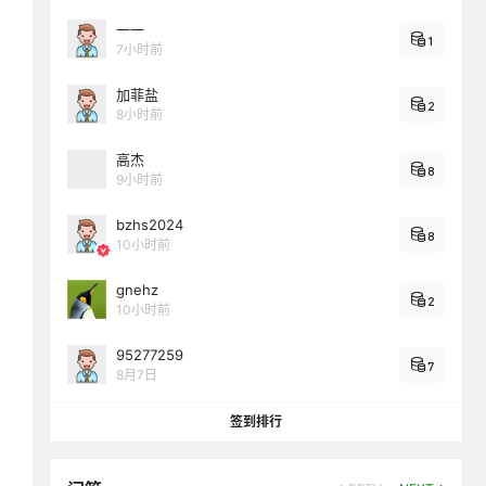
一一
1
7小时前
加菲盐
2
8小时前
高杰
8
9小时前
bzhs2024
8
10小时前
gnehz
2
10小时前
95277259
7
8月7日
签到排行