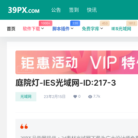
公告
签到
快讯
1000+
220
453
1812
首页
软件下载
脚本插件
免费字库
IES光域网
广告
庭院灯-IES光域网-ID:217-3
0
7.7k
光域网
23年2月15日