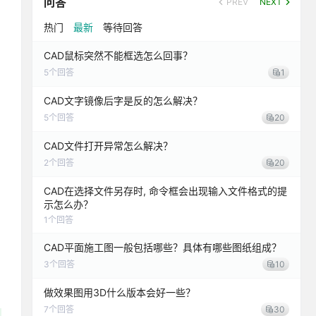
问答
PREV
NEXT
热门
最新
等待回答
CAD鼠标突然不能框选怎么回事？
5
个回答
1
CAD文字镜像后字是反的怎么解决？
5
个回答
20
CAD文件打开异常怎么解决？
2
个回答
20
CAD在选择文件另存时, 命令框会出现输入文件格式的提
示怎么办？
1
个回答
CAD平面施工图一般包括哪些？具体有哪些图纸组成？
3
个回答
10
做效果图用3D什么版本会好一些？
7
个回答
30