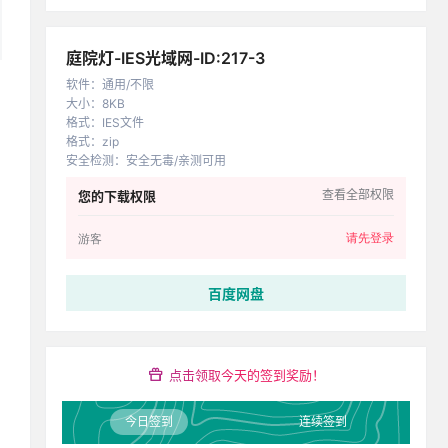
庭院灯-IES光域网-ID:217-3
软件
：
通用/不限
大小
：
8KB
格式
：
IES文件
格式
：
zip
安全检测
：
安全无毒/亲测可用
查看全部权限
您的下载权限
请先登录
游客
百度网盘
点击领取今天的签到奖励！
今日签到
连续签到