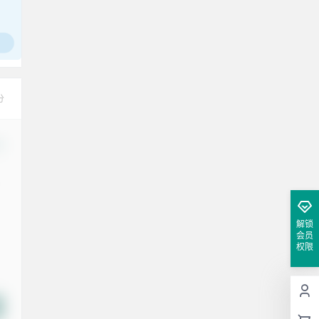
分
改
解锁
会员
权限