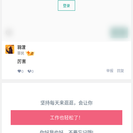
登录
提交
生活也美好了！
羽涅
草民
心情也舒畅了！
厉害
举报
回复
0
0
走路也有劲了！
腿也不痛了！
坚持每天来逛逛，会让你
腰也不酸了！
工作也轻松了！
你好我也好，不要忘记哦!