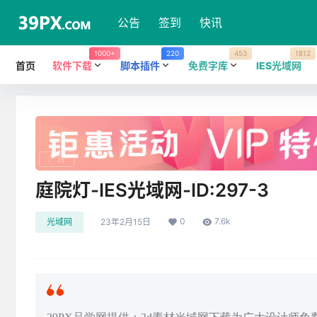
公告
签到
快讯
1000+
220
453
1812
首页
软件下载
脚本插件
免费字库
IES光域网
广告
庭院灯-IES光域网-ID:297-3
0
7.6k
光域网
23年2月15日