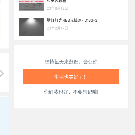
和安装教程
生活也美好了！
23年6月12日
心情也舒畅了！
壁灯灯光-IES光域网-ID:33-3
23年2月17日
走路也有劲了！
腿也不痛了！
坚持每天来逛逛，会让你
腰也不酸了！
工作也轻松了！
你好我也好，不要忘记哦!
!
也想出现在这里？
联系我们
吧