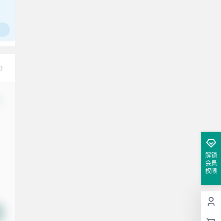
分
改
解锁
会员
权限