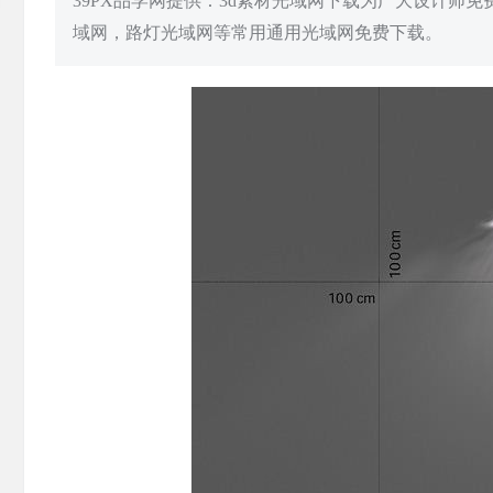
39PX品学网提供：3d素材光域网下载为广大设计师
域网，路灯光域网等常用通用光域网免费下载。