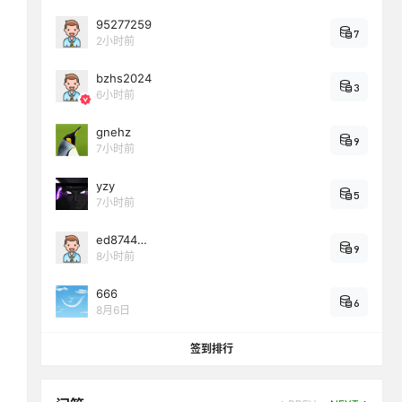
95277259
7
2小时前
bzhs2024
3
6小时前
gnehz
9
7小时前
yzy
5
7小时前
ed8744…
9
8小时前
666
6
8月6日
签到排行