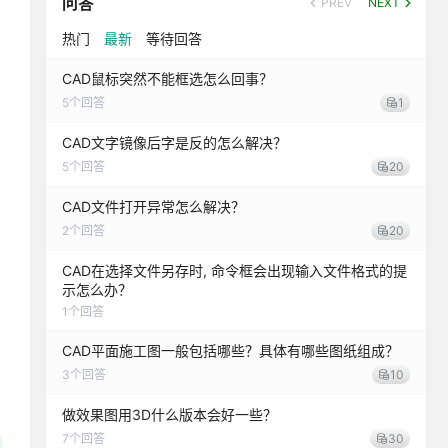
问答
PREV
NEXT
热门
最新
等待回答
CAD鼠标突然不能框选怎么回事？
5
个回答
1
CAD文字镜像后字是反的怎么解决？
5
个回答
20
CAD文件打开异常怎么解决？
2
个回答
20
CAD在选择文件另存时, 命令框会出现输入文件格式的提
示怎么办？
1
个回答
CAD平面施工图一般包括哪些？具体有哪些图纸组成？
3
个回答
10
做效果图用3D什么版本会好一些？
7
个回答
30