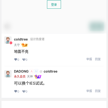
登录
提交
coldtree
设计热爱者
太守
地面不亮
举报
回复
0
0
DADONG
coldtree
@
A
M
永久会员
天神
生活也美好了！
可以换个IES试试。
举报
回复
0
0
心情也舒畅了！
走路也有劲了！