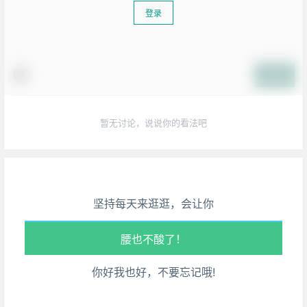
登录
提交
暂无讨论，说说你的看法吧
生活也美好了！
心情也舒畅了！
走路也有劲了！
坚持每天来逛逛，会让你
腿也不痛了！
腰也不酸了！
你好我也好，不要忘记哦!
工作也轻松了！