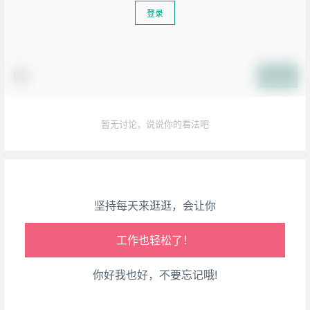
登录
生活也美好了！
提交
心情也舒畅了！
暂无讨论，说说你的看法吧
走路也有劲了！
腿也不痛了！
坚持每天来逛逛，会让你
腰也不酸了！
工作也轻松了！
你好我也好，不要忘记哦!