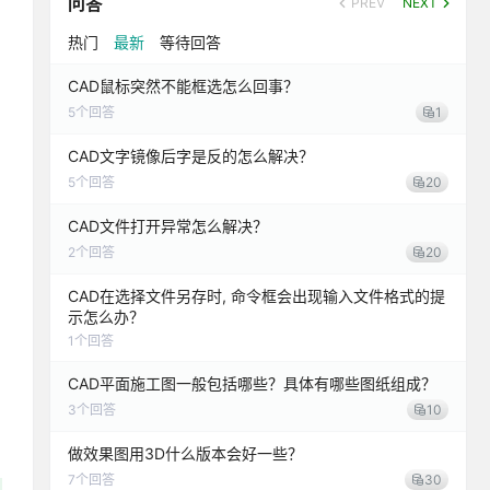
问答
PREV
NEXT
热门
最新
等待回答
CAD鼠标突然不能框选怎么回事？
5
个回答
1
CAD文字镜像后字是反的怎么解决？
5
个回答
20
CAD文件打开异常怎么解决？
2
个回答
20
CAD在选择文件另存时, 命令框会出现输入文件格式的提
示怎么办？
1
个回答
CAD平面施工图一般包括哪些？具体有哪些图纸组成？
3
个回答
10
做效果图用3D什么版本会好一些？
7
个回答
30