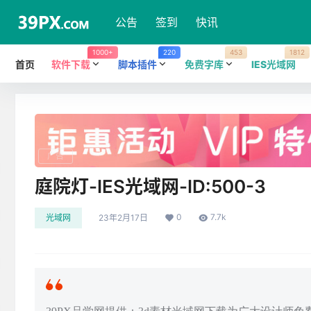
公告
签到
快讯
1000+
220
453
1812
首页
软件下载
脚本插件
免费字库
IES光域网
广告
庭院灯-IES光域网-ID:500-3
0
7.7k
光域网
23年2月17日