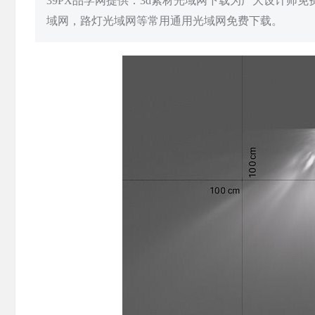
39PX品学网提供：3d素材光域网下载为广大设计师
域网，路灯光域网等常用通用光域网免费下载。